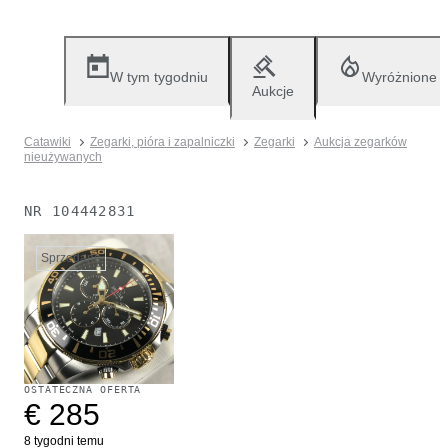
W tym tygodniu
Wyróżnione
Aukcje
Catawiki
Zegarki, pióra i zapalniczki
Zegarki
Aukcja zegarków
nieużywanych
NR
104442831
Sprzedane
OSTATECZNA OFERTA
€ 285
8 tygodni temu