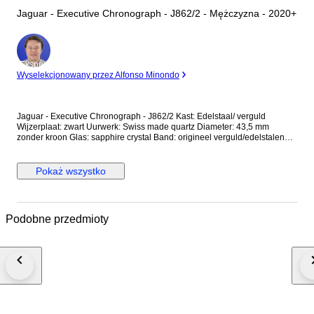
Jaguar - Executive Chronograph - J862/2 - Mężczyzna - 2020+
Ekspert
Wyselekcjonowany przez Alfonso Minondo
Jaguar - Executive Chronograph - J862/2 Kast: Edelstaal/ verguld
Wijzerplaat: zwart Uurwerk: Swiss made quartz Diameter: 43,5 mm
zonder kroon Glas: sapphire crystal Band: origineel verguld/edelstalen
band met vouwsluiting Wristsize: 21 cm Staat: Nieuw! Garantie: 1 jaar "de
Horlogemeesters" Wordt geleverd in originele doos + documenten. Dit
horloge wordt aangetekend en verzekerd verstuurd (DHL-express).
Pokaż wszystko
Podobne przedmioty