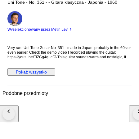
Uni Tone - No. 351 - - Gitara klasyczna - Japonia - 1960
Ekspert
Wyselekcjonowany przez Metin Levi
Very rare Uni Tone Guitar No. 351 - made in Japan, probably in the 60s or
even earlier. Check the demo video I recorded playing the guitar:
https://youtu.be/TiZGg4qLcFA This guitar sounds warm and nostalgic, it
has that 'old guitar' sound. It is perfect for some lonely strumming or for
some gentle Folk fingerpicking. If you are looking for a 'vintage' Folk or
Country sound that sounds authentically 'old' and lo-fi, this is the guitar.
Pokaż wszystko
The guitar is playable but the string height is higher than normal.
However, with nylon strings it is not too hard to play. If you plan to play
anything too technical or fast or if you expect low action, this guitar is not
for you. I put new normal tension nylon strings. This guitar has been
Podobne przedmioty
played over the years and it shows. It has scratches, blemishes and
imperfections. It has some adhesive residue in the back of the neck and in
the fingerboard, it doesn't affect the playability and it should go away if
cleaned thoroughly. Please check the photos and the videos carefully,
they are the best way to understand the guitar's condition & sound. This
guitar is not perfect, it is around 60 years old so adjust your expectations
accordingly. It will not feel like a brand new instrument. I’d suggest it to
people who have some experience with vintage guitars and are willing to
make adjustments down the line, or people who can embrace the
imperfections in exchange for a special sound and vibe.