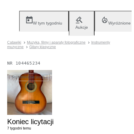
W tym tygodniu
Wyróżnione
Aukcje
Catawiki
Muzyka, filmy i aparaty fotograficzne
Instrumenty
muzyczne
Gitary klasyczne
NR
104465234
Przedmiot nie jest już dostępny
Koniec licytacji
7 tygodni temu