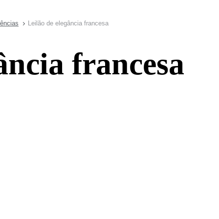
dências
Leilão de elegância francesa
ância francesa