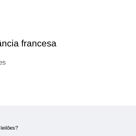
ância francesa
es
leilões?