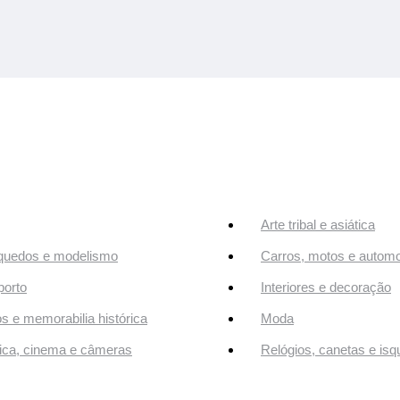
Arte tribal e asiática
quedos e modelismo
Carros, motos e automo
orto
Interiores e decoração
os e memorabilia histórica
Moda
ca, cinema e câmeras
Relógios, canetas e isq