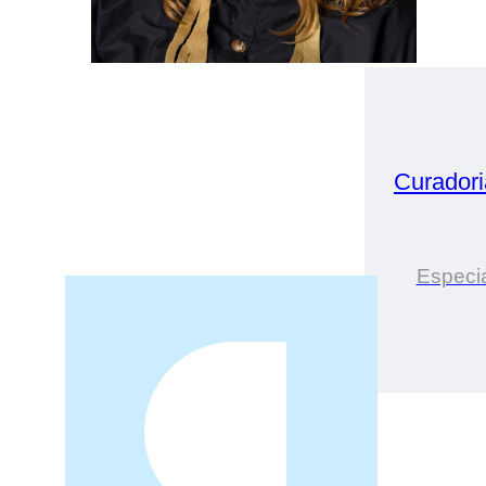
Curador
Especia