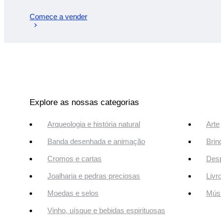
Comece a vender
Explore as nossas categorias
Arqueologia e história natural
Arte
Banda desenhada e animação
Brin
Cromos e cartas
Desp
Joalharia e pedras preciosas
Livr
Moedas e selos
Músi
Vinho, uísque e bebidas espirituosas