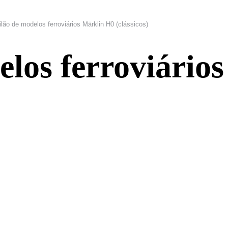
ilão de modelos ferroviários Märklin H0 (clássicos)
elos ferroviário