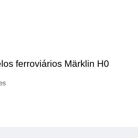
los ferroviários Märklin H0
es