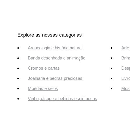
Explore as nossas categorias
Arqueologia e história natural
Arte
Banda desenhada e animação
Brin
Cromos e cartas
Desp
Joalharia e pedras preciosas
Livr
Moedas e selos
Músi
Vinho, uísque e bebidas espirituosas