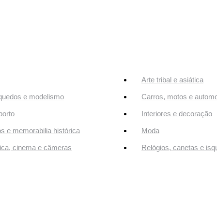
Arte tribal e asiática
quedos e modelismo
Carros, motos e automo
orto
Interiores e decoração
os e memorabilia histórica
Moda
ca, cinema e câmeras
Relógios, canetas e isq