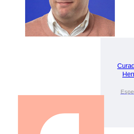
Curad
Hen
Espe