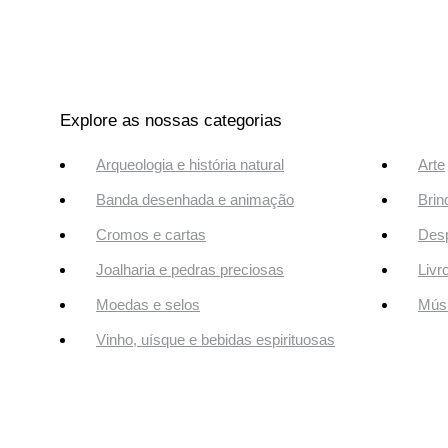
Explore as nossas categorias
Arqueologia e história natural
Arte
Banda desenhada e animação
Brin
Cromos e cartas
Desp
Joalharia e pedras preciosas
Livr
Moedas e selos
Músi
Vinho, uísque e bebidas espirituosas