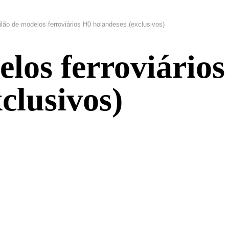
ilão de modelos ferroviários H0 holandeses (exclusivos)
elos ferroviário
clusivos)