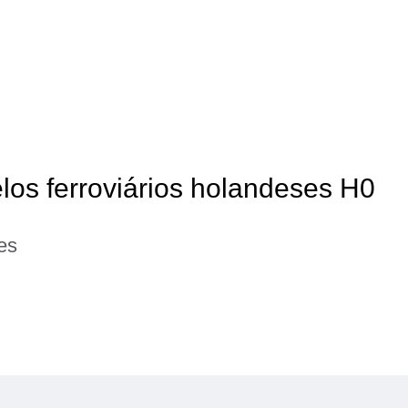
elos ferroviários holandeses H0
es