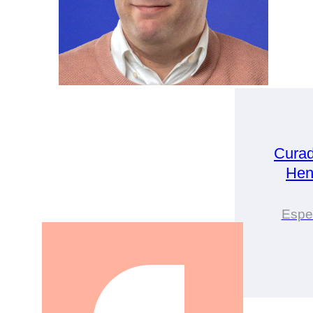
Curad
Hen
Espe