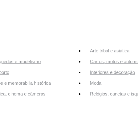
Arte tribal e asiática
quedos e modelismo
Carros, motos e automo
orto
Interiores e decoração
os e memorabilia histórica
Moda
ca, cinema e câmeras
Relógios, canetas e isq