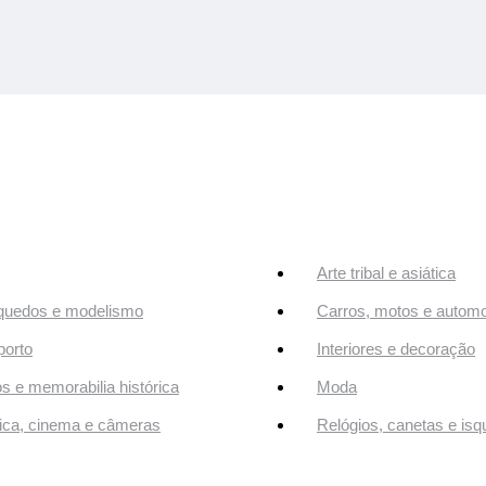
Arte tribal e asiática
quedos e modelismo
Carros, motos e automo
orto
Interiores e decoração
os e memorabilia histórica
Moda
ca, cinema e câmeras
Relógios, canetas e isq