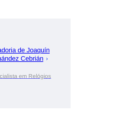
adoria de
Joaquín
nández Cebrián
ialista em Relógios