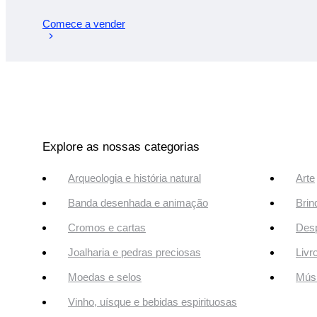
Comece a vender
Explore as nossas categorias
Arqueologia e história natural
Arte
Banda desenhada e animação
Brin
Cromos e cartas
Desp
Joalharia e pedras preciosas
Livr
Moedas e selos
Músi
Vinho, uísque e bebidas espirituosas