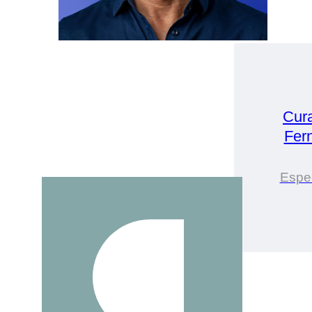
Cur
Fer
Espec