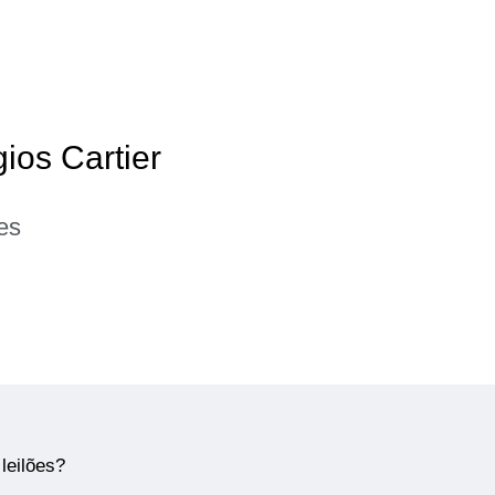
gios Cartier
es
leilões?