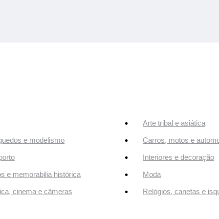
Arte tribal e asiática
quedos e modelismo
Carros, motos e automo
orto
Interiores e decoração
os e memorabilia histórica
Moda
ca, cinema e câmeras
Relógios, canetas e isq