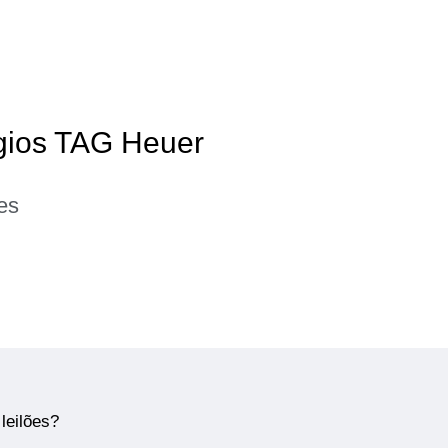
ógios TAG Heuer
es
leilões?