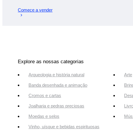
Comece a vender
Explore as nossas categorias
Arqueologia e história natural
Arte
Banda desenhada e animação
Brin
Cromos e cartas
Desp
Joalharia e pedras preciosas
Livr
Moedas e selos
Músi
Vinho, uísque e bebidas espirituosas