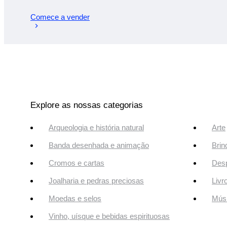
Comece a vender
Explore as nossas categorias
Arqueologia e história natural
Arte
Banda desenhada e animação
Brin
Cromos e cartas
Desp
Joalharia e pedras preciosas
Livr
Moedas e selos
Músi
Vinho, uísque e bebidas espirituosas