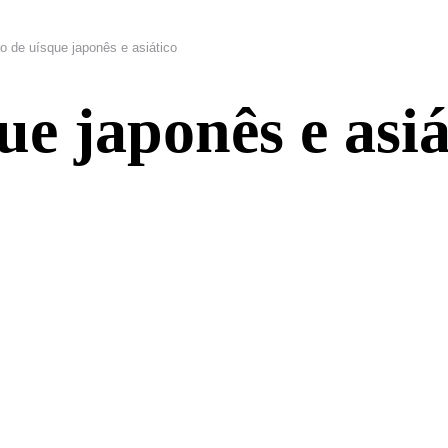
ão de uísque japonês e asiático
ue japonês e asiá