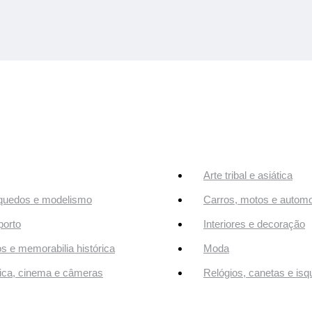
Arte tribal e asiática
quedos e modelismo
Carros, motos e automo
orto
Interiores e decoração
os e memorabilia histórica
Moda
ca, cinema e câmeras
Relógios, canetas e isq