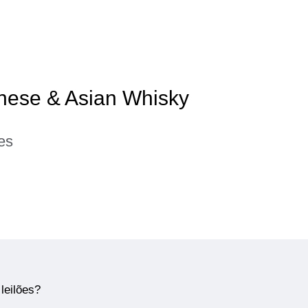
anese & Asian Whisky
es
leilões?