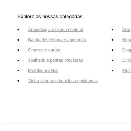
Explore as nossas categorias
Arqueologia e história natural
Arte
Banda desenhada e animação
Brin
Cromos e cartas
Desp
Joalharia e pedras preciosas
Livr
Moedas e selos
Músi
Vinho, uísque e bebidas espirituosas