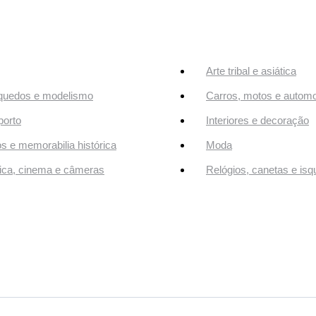
Arte tribal e asiática
quedos e modelismo
Carros, motos e automo
orto
Interiores e decoração
os e memorabilia histórica
Moda
ca, cinema e câmeras
Relógios, canetas e isq