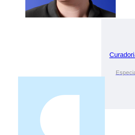
Curador
Especia