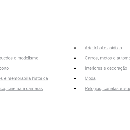
Arte tribal e asiática
quedos e modelismo
Carros, motos e automo
orto
Interiores e decoração
os e memorabilia histórica
Moda
ca, cinema e câmeras
Relógios, canetas e isq