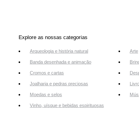
Explore as nossas categorias
Arqueologia e história natural
Arte
Banda desenhada e animação
Brin
Cromos e cartas
Desp
Joalharia e pedras preciosas
Livr
Moedas e selos
Músi
Vinho, uísque e bebidas espirituosas