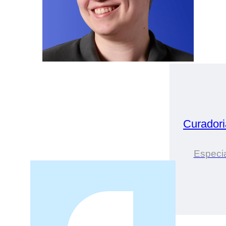
Curador
Especia