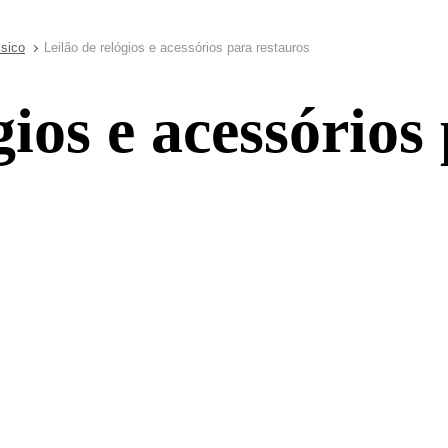
ssico
Leilão de relógios e acessórios para restauros
gios e acessórios