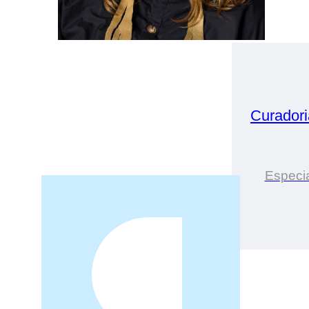
Curador
Especia