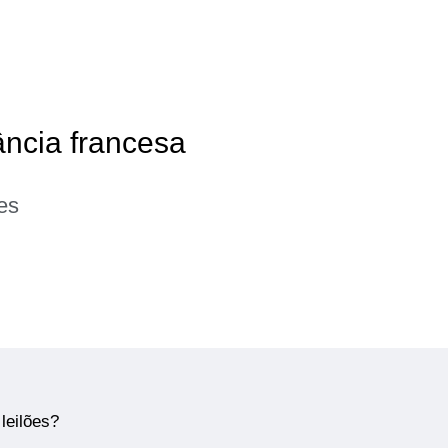
ância francesa
es
leilões?