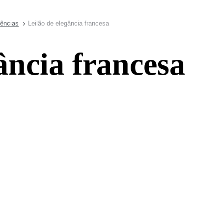
dências
Leilão de elegância francesa
ância francesa