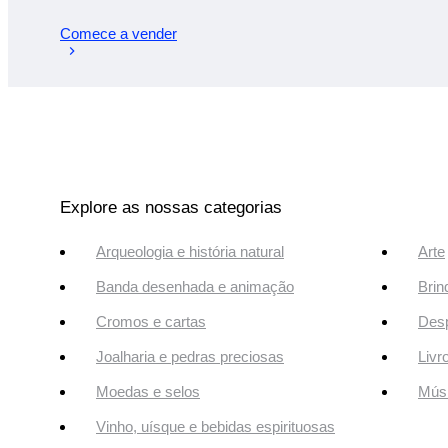
Comece a vender
Explore as nossas categorias
Arqueologia e história natural
Arte
Banda desenhada e animação
Brin
Cromos e cartas
Desp
Joalharia e pedras preciosas
Livr
Moedas e selos
Músi
Vinho, uísque e bebidas espirituosas