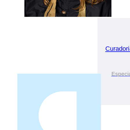
Curador
Especia