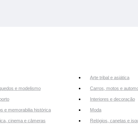
Arte tribal e asiática
quedos e modelismo
Carros, motos e automo
orto
Interiores e decoração
os e memorabilia histórica
Moda
ca, cinema e câmeras
Relógios, canetas e isq