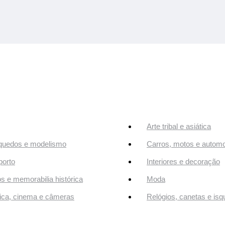
Arte tribal e asiática
quedos e modelismo
Carros, motos e automo
orto
Interiores e decoração
os e memorabilia histórica
Moda
ca, cinema e câmeras
Relógios, canetas e isq