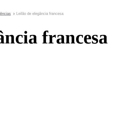
dências
Leilão de elegância francesa
ância francesa