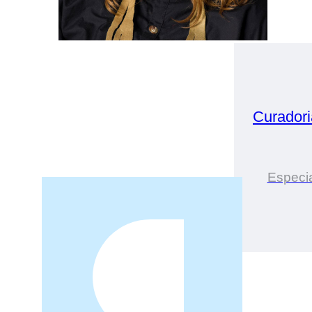
Curador
Especia