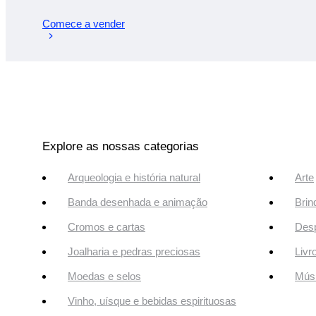
Comece a vender
Explore as nossas categorias
Arqueologia e história natural
Arte
Banda desenhada e animação
Brin
Cromos e cartas
Desp
Joalharia e pedras preciosas
Livr
Moedas e selos
Músi
Vinho, uísque e bebidas espirituosas