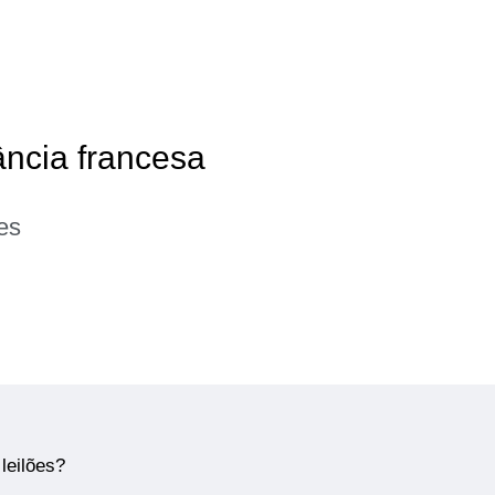
ância francesa
es
leilões?