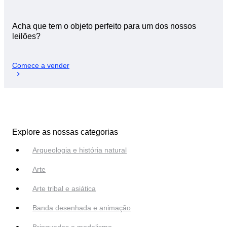
Acha que tem o objeto perfeito para um dos nossos
leilões?
Comece a vender
Explore as nossas categorias
Arqueologia e história natural
Arte
Arte tribal e asiática
Banda desenhada e animação
Brinquedos e modelismo