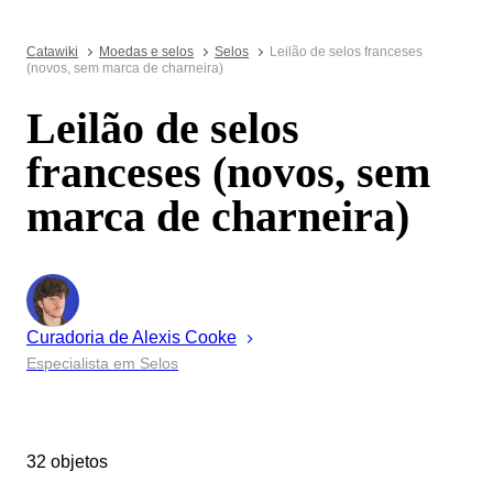
Catawiki
Moedas e selos
Selos
Leilão de selos franceses
(novos, sem marca de charneira)
Leilão de selos
franceses (novos, sem
marca de charneira)
Curadoria de
Alexis
Cooke
Especialista em Selos
32 objetos