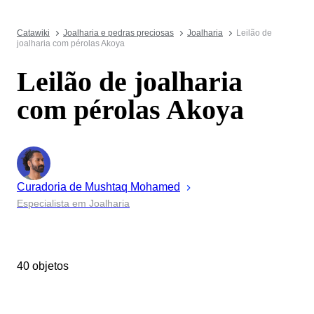
Catawiki
Joalharia e pedras preciosas
Joalharia
Leilão de
joalharia com pérolas Akoya
Leilão de joalharia
com pérolas Akoya
Curadoria de
Mushtaq
Mohamed
Especialista em Joalharia
40 objetos