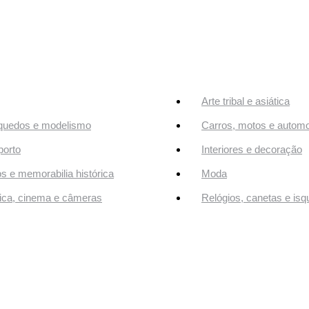
Arte tribal e asiática
quedos e modelismo
Carros, motos e automo
orto
Interiores e decoração
os e memorabilia histórica
Moda
ca, cinema e câmeras
Relógios, canetas e isq