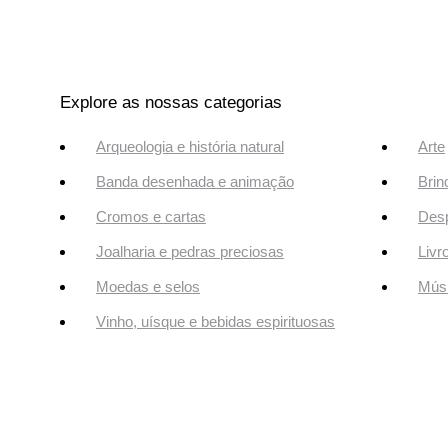
Explore as nossas categorias
Arqueologia e história natural
Arte
Banda desenhada e animação
Brin
Cromos e cartas
Desp
Joalharia e pedras preciosas
Livr
Moedas e selos
Músi
Vinho, uísque e bebidas espirituosas