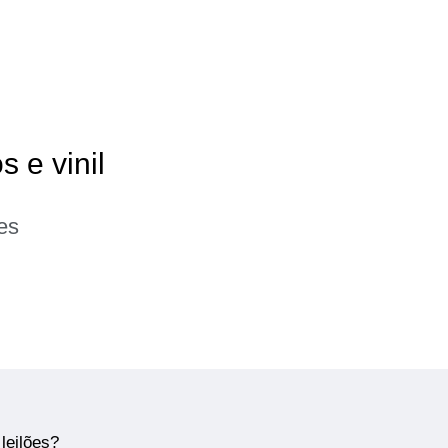
s e vinil
es
leilões?