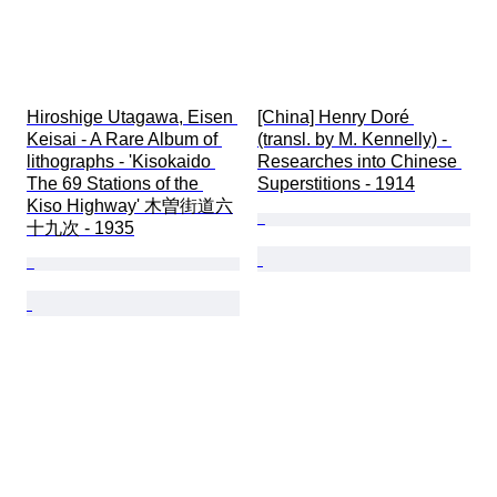
Hiroshige Utagawa, Eisen 
[China] Henry Doré 
Keisai - A Rare Album of 
(transl. by M. Kennelly) - 
lithographs - 'Kisokaido 
Researches into Chinese 
The 69 Stations of the 
Superstitions - 1914
Kiso Highway' 木曽街道六
十九次 - 1935