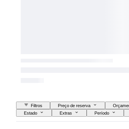
Filtros
Preço de reserva
Orçame
Estado
Extras
Período
Idioma
Série
Era
Vend