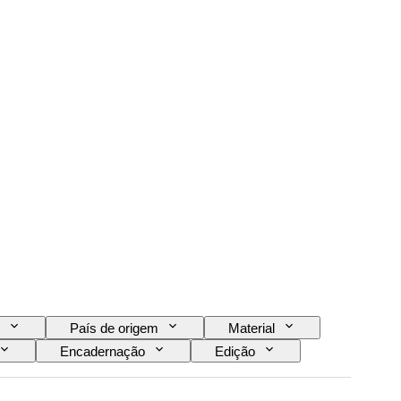
País de origem
Material
Encadernação
Edição