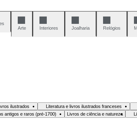
es
Arte
Interiores
Joalharia
Relógios
M
livros ilustrados
Literatura e livros ilustrados franceses
os antigos e raros (pré-1700)
Livros de ciência e natureza
L