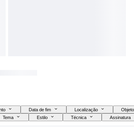
nto
Data de fim
Localização
Objeto
Tema
Estilo
Técnica
Assinatura
ido por
Tipo de banda desenhada
Criador