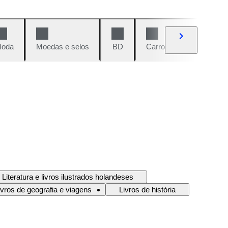
oda
Moedas e selos
BD
Carros e motos
Vi
Literatura e livros ilustrados holandeses
ivros de geografia e viagens
Livros de história