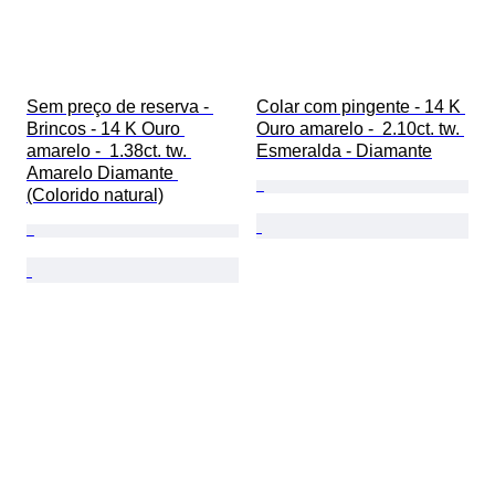
Sem preço de reserva - 
Colar com pingente - 14 K 
Brincos - 14 K Ouro 
Ouro amarelo -  2.10ct. tw. 
amarelo -  1.38ct. tw. 
Esmeralda - Diamante
Amarelo Diamante 
(Colorido natural)