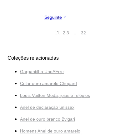
Seguinte
1
2
3
…
32
Coleções relacionadas
Gargantilha UnoAErre
Colar ouro amarelo Chopard
Louis Vuitton Moda, joias e relógios
Anel de declaração unissex
Anel de ouro branco Bvlgari
Homens Anel de ouro amarelo