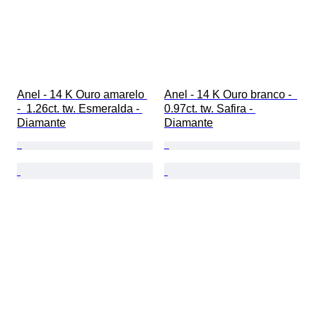
Anel - 14 K Ouro amarelo 
Anel - 14 K Ouro branco -  
-  1.26ct. tw. Esmeralda - 
0.97ct. tw. Safira - 
Diamante
Diamante