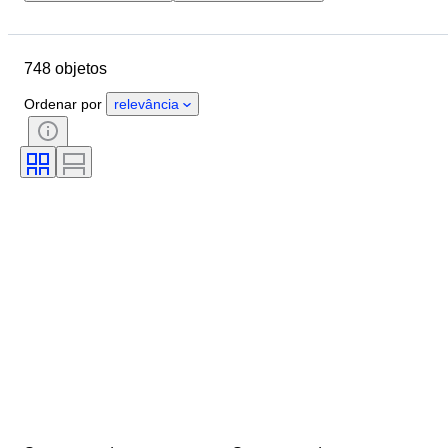
Localização
Marca
Objeto
País de origem
Material
748 objetos
Género
Estado
Pedra
Certificação
Llei
Corte
Ordenar por
relevância
Pureza
Gama de cores
Cor exata
Transparência da pedra preciosa
Tratamento
Tamanho no artigo
Lustre da pérola
Intensidade da cor fantasia
Sobretom da cor fantasia
Qualidade da superfície da pérola
Era
Tipo de diamante