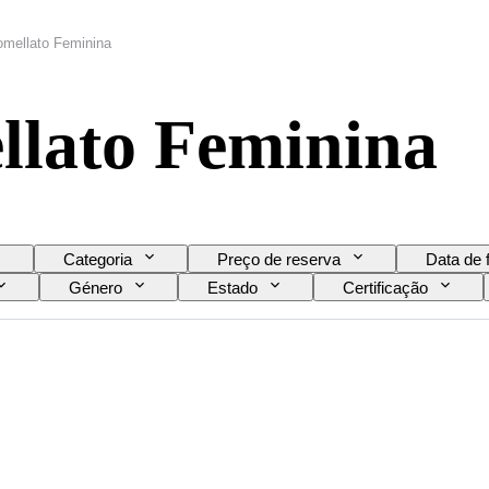
omellato Feminina
llato Feminina
Categoria
Preço de reserva
Data de 
Género
Estado
Certificação