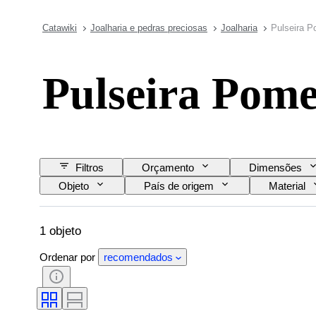
Catawiki
Joalharia e pedras preciosas
Joalharia
Pulseira P
Pulseira Pome
Filtros
Orçamento
Dimensões
Objeto
País de origem
Material
Era
1 objeto
Ordenar por
recomendados