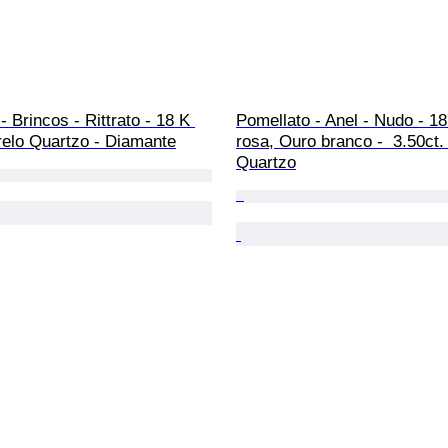
- Brincos - Rittrato - 18 K 
Pomellato - Anel - Nudo - 1
elo Quartzo - Diamante
rosa, Ouro branco -  3.50ct. 
Quartzo