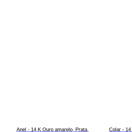
Anel - 14 K Ouro amarelo, Prata 
Colar - 14