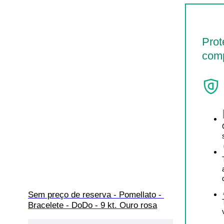
Prot
comp
Sem preço de reserva - Pomellato - 
Bracelete - DoDo - 9 kt. Ouro rosa