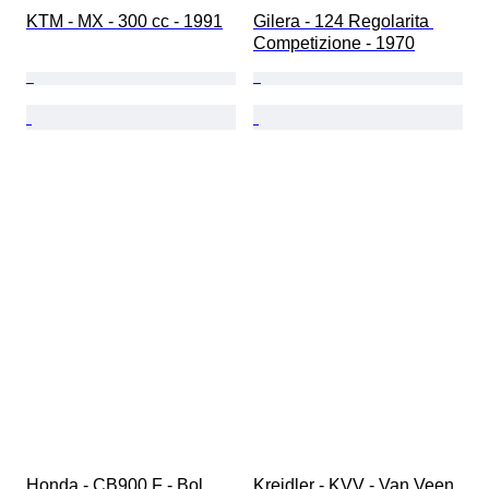
KTM - MX - 300 cc - 1991
Gilera - 124 Regolarita 
Competizione - 1970
Honda - CB900 F - Bol 
Kreidler - KVV - Van Veen 