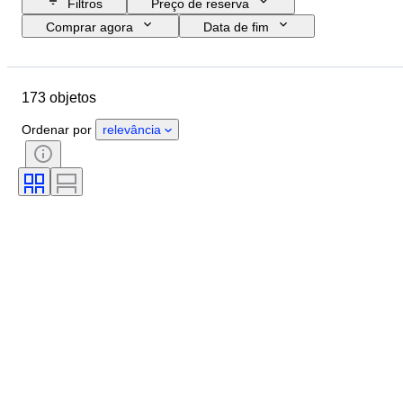
Filtros
Preço de reserva
Comprar agora
Data de fim
Orçamento
Localização
Marca
Objeto
173 objetos
País de origem
Material
Estado
Extras
Período
Ordenar por
relevância
Documentos do registo
Cilindrada do motor
CoC (certificado de conformidade)
Original/Réplica