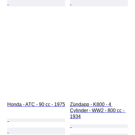
Honda - ATC - 90 cc - 1975
Zündapp - K800 - 4 
Cylinder - WW2 - 800 cc - 
1934