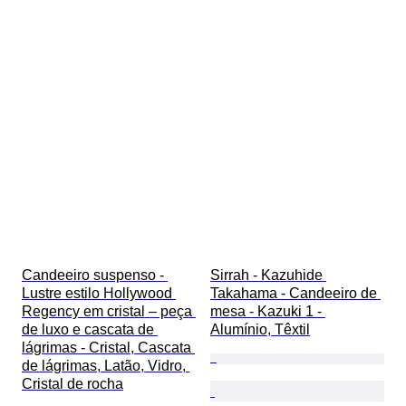
Candeeiro suspenso - 
Sirrah - Kazuhide 
Lustre estilo Hollywood 
Takahama - Candeeiro de 
Regency em cristal – peça 
mesa - Kazuki 1 - 
de luxo e cascata de 
Alumínio, Têxtil
lágrimas - Cristal, Cascata 
de lágrimas, Latão, Vidro, 
Cristal de rocha