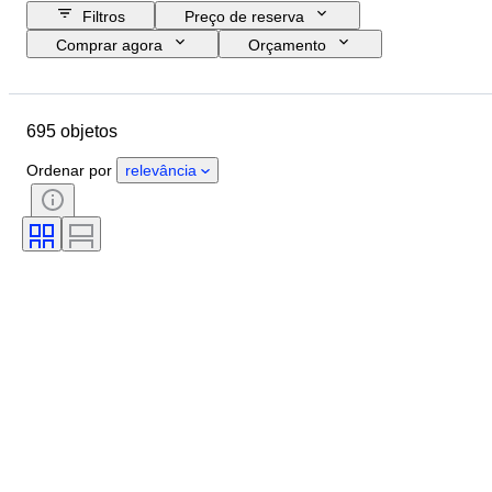
Filtros
Preço de reserva
Comprar agora
Orçamento
Data de fim
Localização
Tamanho
Dimensões
695 objetos
Marca
Objeto
País de origem
Material
Ordenar por
relevância
Estado
Período
Estilo
Assinatura
Cor
Vendido por
Candeeiro náutico
Era
Criador
Modelo