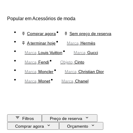
Popular em Acessórios de moda
Comprar agora
Sem preço de reserva
A terminar hoje
Marca
Hermès
Marca
Louis Vuitton
Marca
Gucci
Marca
Fendi
Objeto
Cinto
Marca
Moncler
Marca
Christian Dior
Marca
Monet
Marca
Chanel
Filtros
Preço de reserva
Comprar agora
Orçamento