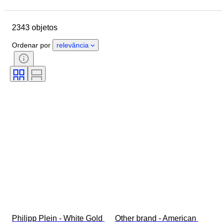
Data de fim
Localização
Dimensões
Marca
Objeto
2343 objetos
País de origem
Material
Género
Estado
Período
Ordenar por
relevância
Pedra
Certificação
Llei
Estilo
Cor
Tamanho
Corte
Tamanho no artigo
Padrão
Tipo de diamante
Original/Réplica
Size
Acessórios incluídos
Era
Modelo
Philipp Plein - White Gold 
Other brand - American 