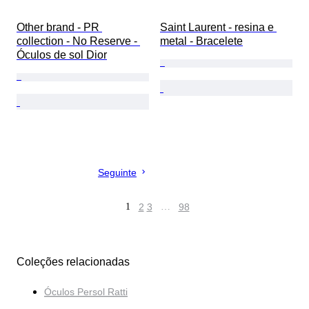
Other brand - PR 
Saint Laurent - resina e 
collection - No Reserve - 
metal - Bracelete
Óculos de sol Dior
Seguinte
1
2
3
…
98
Coleções relacionadas
Óculos Persol Ratti