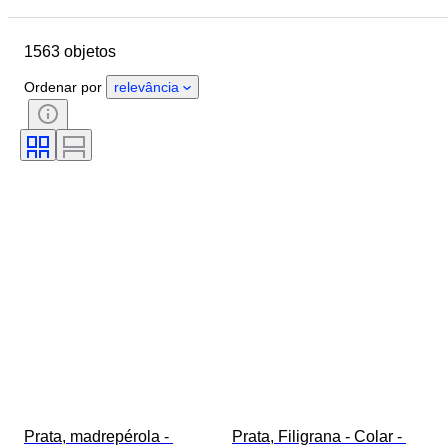
Tamanho
Dimensões
1563 objetos
Marca
Objeto
País de origem
Material
Ordenar por
relevância
Género
Estado
Período
Certificação
Tema
Estilo
Assinatura
Cor
Movimento do relógio
A tocar
Tipo de relógio
Reserva de energia
Diâmetro da caixa
Original/Réplica
Era
Criador
Proveniência
Prata, madrepérola - 
Prata, Filigrana - Colar - 