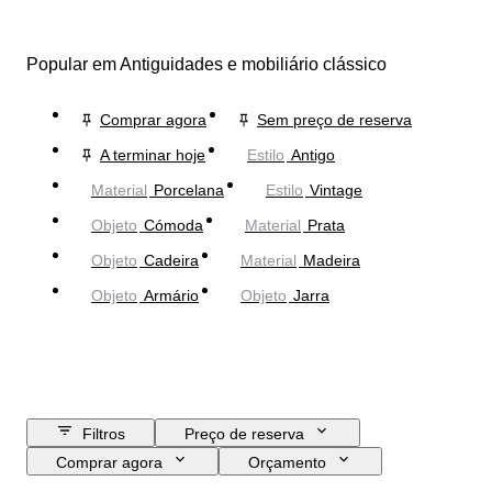
Popular em Antiguidades e mobiliário clássico
Comprar agora
Sem preço de reserva
A terminar hoje
Estilo
Antigo
Material
Porcelana
Estilo
Vintage
Objeto
Cómoda
Material
Prata
Objeto
Cadeira
Material
Madeira
Objeto
Armário
Objeto
Jarra
Filtros
Preço de reserva
Comprar agora
Orçamento
Data de fim
Localização