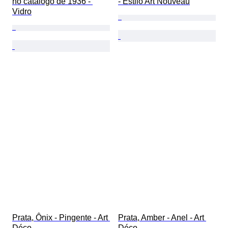
no catálogo de 1936 - 
- Estilo Art Nouveau
Vidro
Prata, Ônix - Pingente - Art 
Prata, Amber - Anel - Art 
Déco
Déco