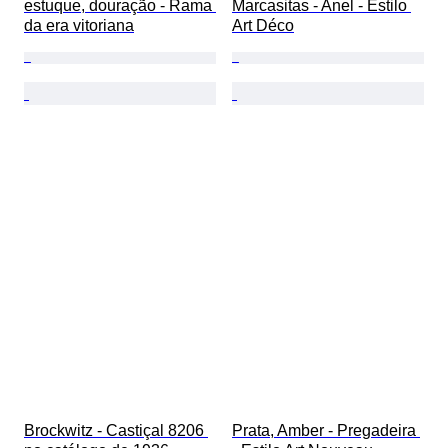
estuque, douração - Rama 
Marcasitas - Anel - Estilo 
da era vitoriana
Art Déco
Brockwitz - Castiçal 8206 
Prata, Amber - Pregadeira 