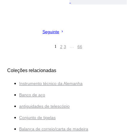
Seguinte
1
2
3
…
66
Coleções relacionadas
Instrumento técnico da Alemanha
Banco de aço
antiguidades de telescópio
Conjunto de tigelas
Balança de correio/carta de madeira