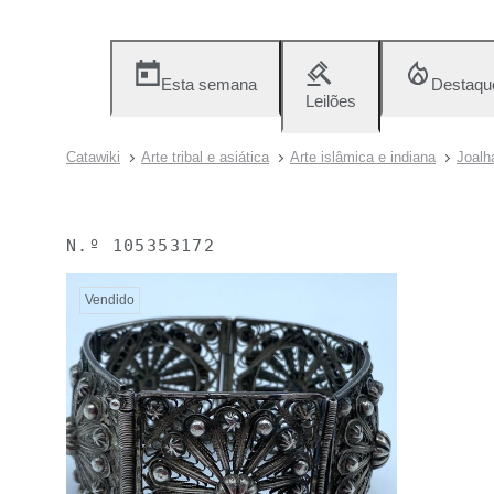
Esta semana
Destaqu
Leilões
Catawiki
Arte tribal e asiática
Arte islâmica e indiana
Joalh
N.º
105353172
Vendido