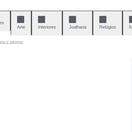
es
Arte
Interiores
Joalharia
Relógios
M
aria e adornos