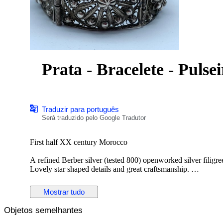
Prata - Bracelete - Pulse
Traduzir para português
Será traduzido pelo Google Tradutor
First half XX century Morocco
A refined Berber silver (tested 800) openworked silver filigree
Lovely star shaped details and great craftsmanship.
In good order. Original pin. No defaults.
Mostrar tudo
Very wearable piece of authentic ethnic silver jewelry.
Objetos semelhantes
Dim: 5,5 h x 6 cm / 56 gr