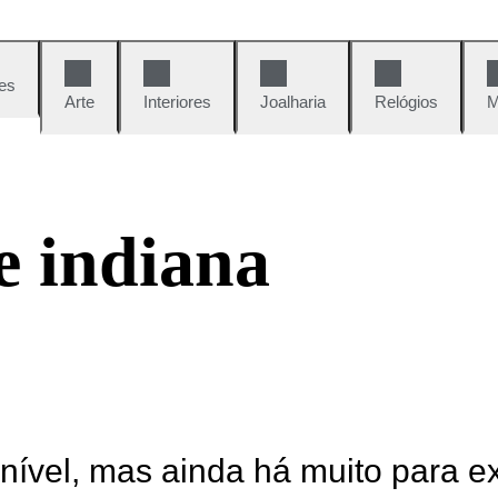
es
Arte
Interiores
Joalharia
Relógios
M
e indiana
onível, mas ainda há muito para e