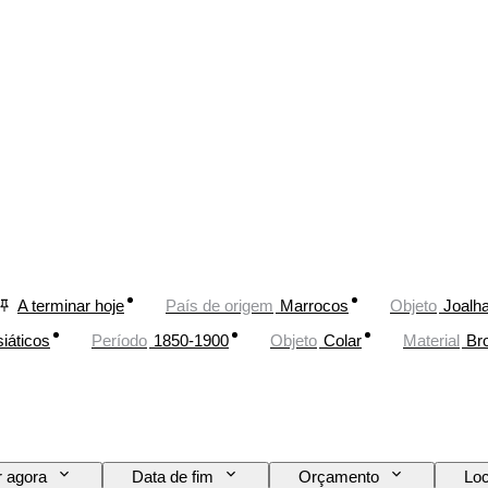
A terminar hoje
País de origem
Marrocos
Objeto
Joalha
siáticos
Período
1850-1900
Objeto
Colar
Material
Br
 agora
Data de fim
Orçamento
Loc