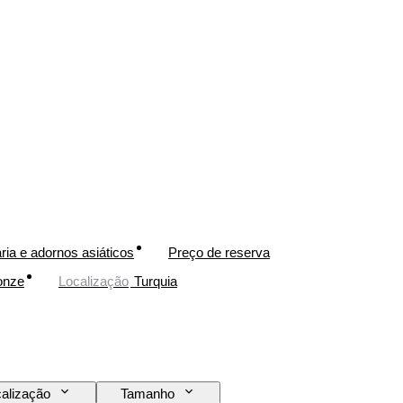
ria e adornos asiáticos
Preço de reserva
onze
Localização
Turquia
alização
Tamanho