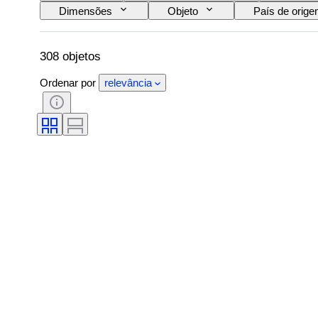
Dimensões
Objeto
País de orig
Certificação
Tema
Estilo
Vendido por
Cultura
Tamanho no a
308 objetos
Ordenar por
relevância