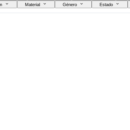
em
Material
Género
Estado
Técnica
Assinatura
Edição
Cor
rtigo
Original/Réplica
Era
Proveni