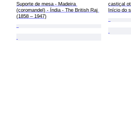
Suporte de mesa - Madeira 
castiçal o
(coromandel) - Índia - The British Raj 
Início do 
(1858 – 1947)