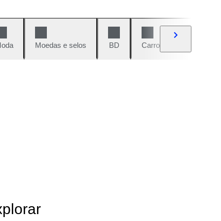
oda
Moedas e selos
BD
Carros e motos
Vi
xplorar