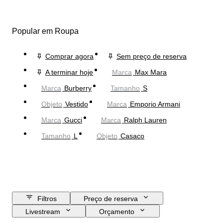
Popular em Roupa
Comprar agora
Sem preço de reserva
A terminar hoje
Marca
Max Mara
Marca
Burberry
Tamanho
S
Objeto
Vestido
Marca
Emporio Armani
Marca
Gucci
Marca
Ralph Lauren
Tamanho
L
Objeto
Casaco
Filtros
Preço de reserva
Livestream
Orçamento