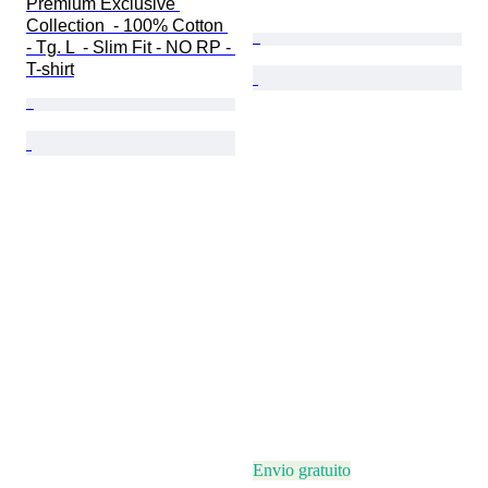
Premium Exclusive 
Collection  - 100% Cotton 
- Tg. L  - Slim Fit - NO RP - 
T-shirt
Envio gratuito