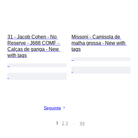
31 - Jacob Cohen - No 
Missoni - Camisola de 
Reserve - J688 COMF - 
malha grossa - New with 
Calças de ganga - New 
tags
with tags
Seguinte
1
2
3
…
94