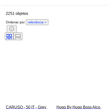
Data de fim
Localização
Marca
Objeto
2251 objetos
País de origem
Material
Género
Estado
Período
Ordenar por
relevância
Estilo
Cor
Tamanho
Tamanho no artigo
Era
Padrão
Tamanho do colarinho da camisa
Acessórios incluídos
Tamanho do sapato
CARUSO - 50 IT - Grey 
Hugo By Hugo Boss Alco 