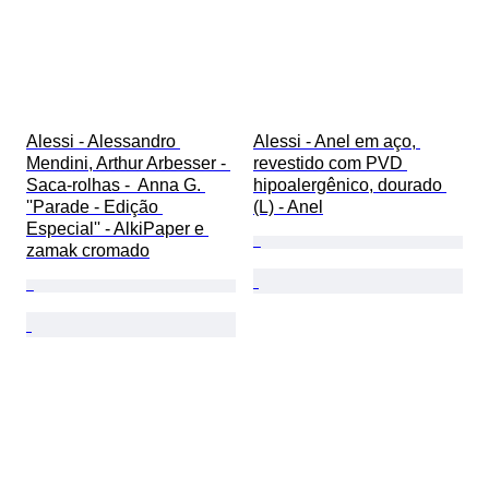
Alessi - Alessandro 
Alessi - Anel em aço, 
Mendini, Arthur Arbesser - 
revestido com PVD 
Saca-rolhas -  Anna G. 
hipoalergênico, dourado 
''Parade - Edição 
(L) - Anel
Especial'' - AlkiPaper e 
zamak cromado