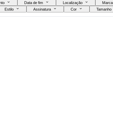
nto
Data de fim
Localização
Marca
Estilo
Assinatura
Cor
Tamanho
ca
Vendido por
Criador
Modelo