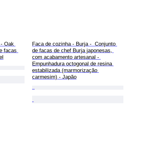
 - Oak 
Faca de cozinha - Burja -  Conjunto 
e facas 
de facas de chef Burja japonesas, 
el
com acabamento artesanal - 
Empunhadura octogonal de resina 
estabilizada (marmorização 
carmesim) - Japão