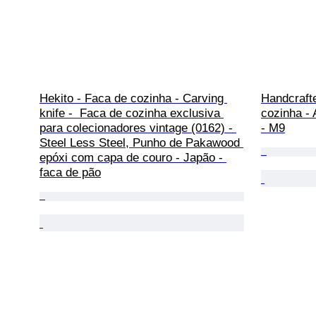
Hekito - Faca de cozinha - Carving 
Handcrafte
knife -  Faca de cozinha exclusiva 
cozinha - 
para colecionadores vintage (0162) - 
- M9
Steel Less Steel, Punho de Pakawood 
epóxi com capa de couro - Japão - 
faca de pão