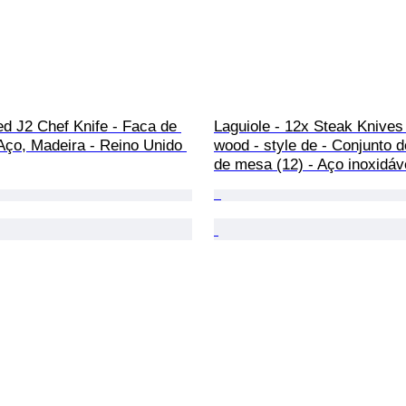
d J2 Chef Knife - Faca de 
Laguiole - 12x Steak Knives
Aço, Madeira - Reino Unido 
wood - style de - Conjunto d
de mesa (12) - Aço inoxidáv