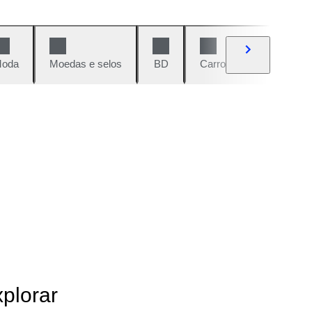
oda
Moedas e selos
BD
Carros e motos
Vi
xplorar