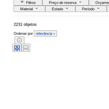
Filtros
Preço de reserva
Orçame
Material
Estado
Período
Decoração
Artista
Original/Répli
2231 objetos
Ordenar por
relevância