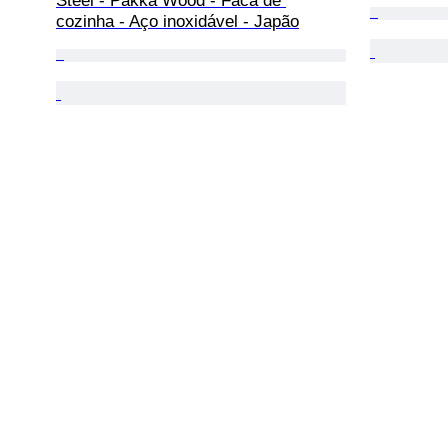
Steel - Pakka Wood - Faca de 
cozinha - Aço inoxidável - Japão