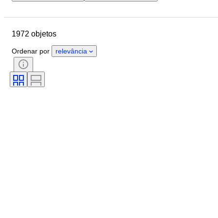
Localização
Marca
Objeto
País de origem
Material
1972 objetos
Estado
Período
Tema
Estilo
Técnica
Edição
Ordenar por
relevância
Idioma
Cor
Montagem da lente
Tipo de binóculos
Tipo de microscópio
Tipo de gravador de vídeo
Tipo de telescópio
Tipo de câmara de vídeo
Vendido por
Testado e a funcionar.
Era
Tipo de película