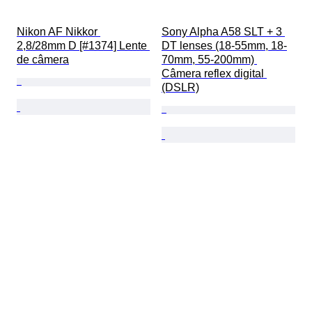
Nikon AF Nikkor 
Sony Alpha A58 SLT + 3 
2,8/28mm D [#1374] Lente 
DT lenses (18-55mm, 18-
de câmera
70mm, 55-200mm) 
Câmera reflex digital 
(DSLR)