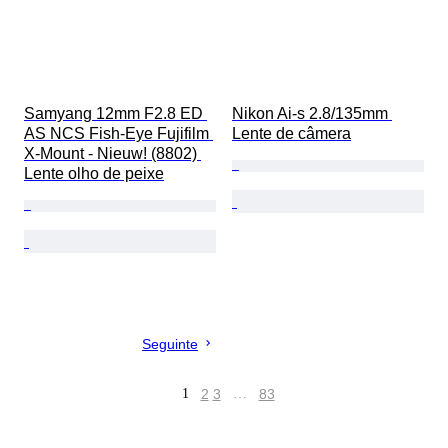
Samyang 12mm F2.8 ED 
Nikon Ai-s 2.8/135mm 
AS NCS Fish-Eye Fujifilm 
Lente de câmera
X-Mount - Nieuw! (8802) 
Lente olho de peixe
Seguinte
1
2
3
…
83