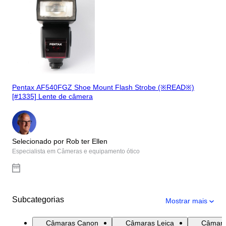
Pentax AF540FGZ Shoe Mount Flash Strobe (※READ※)
[#1335] Lente de câmera
Selecionado por Rob ter Ellen
Especialista em Câmeras e equipamento ótico
Subcategorias
Mostrar mais
Câmaras Canon
Câmaras Leica
Câmara