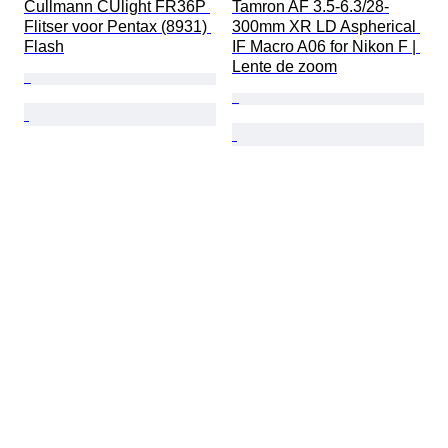
Cullmann CUlight FR36P 
Tamron AF 3.5-6.3/28-
Flitser voor Pentax (8931) 
300mm XR LD Aspherical 
Flash
IF Macro A06 for Nikon F | 
Lente de zoom