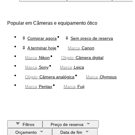
Popular em Câmeras e equipamento ótico
Comprar agora
Sem preço de reserva
A terminar hoje
Marca
Canon
Marca
Nikon
Objeto
Câmera digital
Marca
Sony
Marca
Leica
Objeto
Câmera analógica
Marca
Olympus
Marca
Pentax
Marca
Fuji
Filtros
Preço de reserva
Orçamento
Data de fim