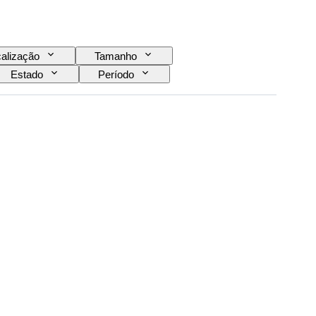
alização
Tamanho
Estado
Período
A tocar
Tipo de relógio
Proveniência