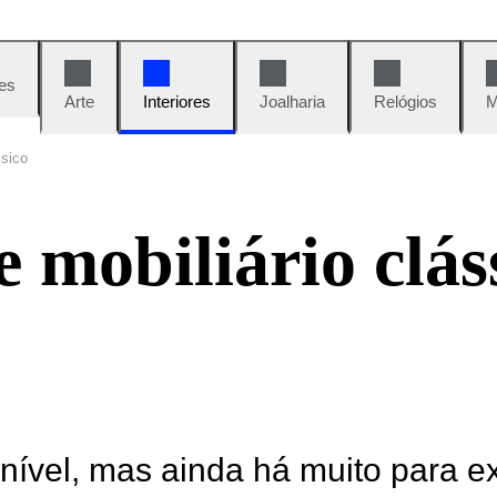
es
Arte
Interiores
Joalharia
Relógios
M
ssico
 mobiliário clás
onível, mas ainda há muito para e