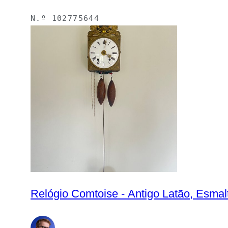
N.º
102775644
Relógio Comtoise - Antigo