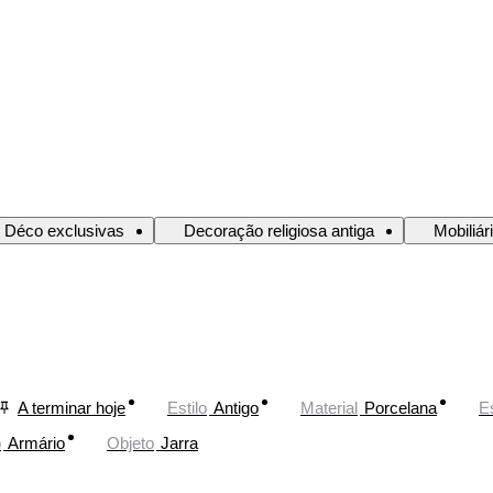
e Déco exclusivas
Decoração religiosa antiga
Mobiliár
A terminar hoje
Estilo
Antigo
Material
Porcelana
Es
o
Armário
Objeto
Jarra