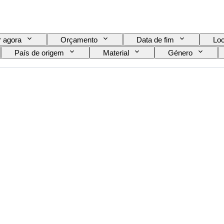
 agora
Orçamento
Data de fim
Loc
País de origem
Material
Género
Assinatura
Cor
Movimento do relógio
Original/Réplica
Era
Criador