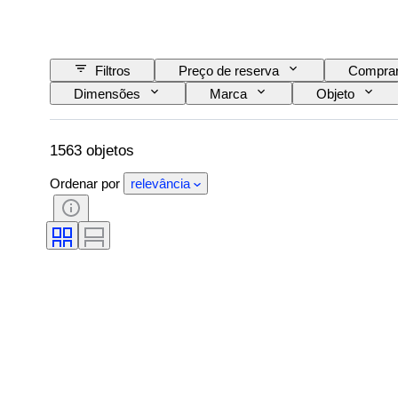
Filtros
Preço de reserva
Comprar
Dimensões
Marca
Objeto
Certificação
Tema
Estilo
Reserva de energia
Diâmetro da caixa
1563 objetos
Ordenar por
relevância