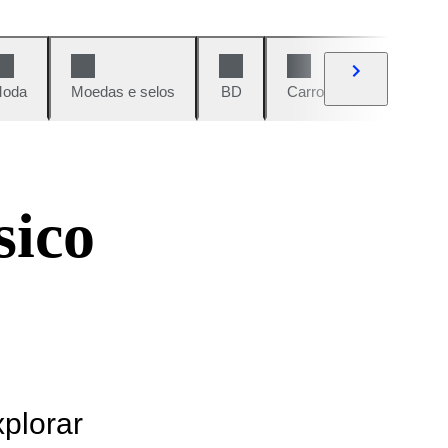
oda
Moedas e selos
BD
Carros e motos
Vi
sico
xplorar