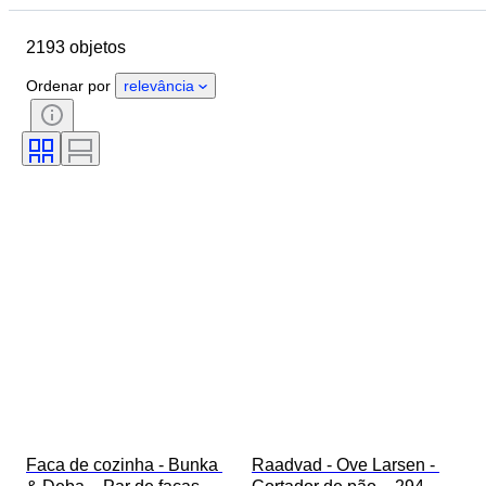
País de origem
Material
2193 objetos
Estado
Período
Estilo
Assinatura
Cor
Tamanho
Ordenar por
relevância
Era
Tipo de faca de cozinha
Decoração
Artista
Original/Réplica
Vendido por
Criador
Modelo
Faca de cozinha - Bunka 
Raadvad - Ove Larsen - 