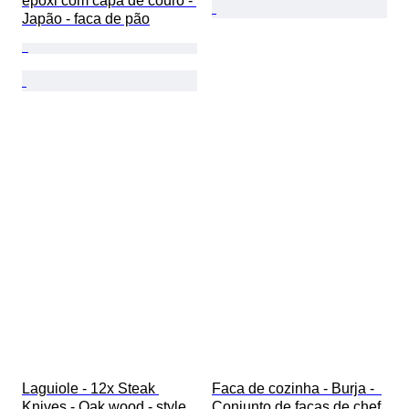
epóxi com capa de couro - 
Japão - faca de pão
Laguiole - 12x Steak 
Faca de cozinha - Burja -  
Knives - Oak wood - style 
Conjunto de facas de chef 