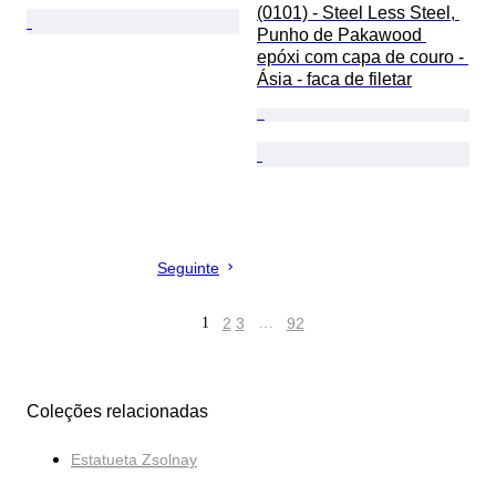
(0101) - Steel Less Steel, 
Punho de Pakawood 
epóxi com capa de couro - 
Ásia - faca de filetar
Seguinte
1
2
3
…
92
Coleções relacionadas
Estatueta Zsolnay