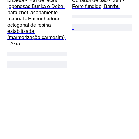
& Deba -  Par de facas 
Cortador de pão -  294 - 
japonesas Bunka e Deba 
Ferro fundido, Bambu
para chef, acabamento 
manual - Empunhadura 
octogonal de resina 
estabilizada 
(marmorização carmesim) 
- Ásia