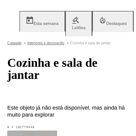
Esta semana
Destaques
Leilões
Catawiki
Interiores e decoração
Cozinha e sala de jantar
Cozinha e sala de
jantar
Este objeto já não está disponível, mas ainda há
muito para explorar
N.º
102779448