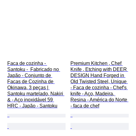
Faca de cozinha - 
Premium Kitchen , Chef 
Santoku -  Fabricado no 
Knife , Etching with DEER 
Japão - Conjunto de 
DESIGN Hand Forged in 
Facas de Cozinha de 
Old Twisted Steel, Unique 
Okinawa, 3 peças | 
- Faca de cozinha - Chef's 
Santoku martelado, Nakiri 
knife - Aço, Madeira, 
& - Aço inoxidável 59 
Resina - América do Norte 
HRC - Japão - Santoku
- faca de chef