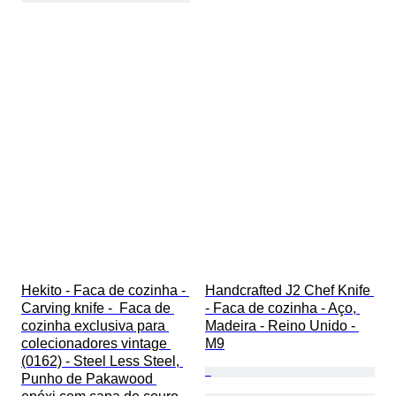
Hekito - Faca de cozinha - 
Handcrafted J2 Chef Knife 
Carving knife -  Faca de 
- Faca de cozinha - Aço, 
cozinha exclusiva para 
Madeira - Reino Unido - 
colecionadores vintage 
M9
(0162) - Steel Less Steel, 
Punho de Pakawood 