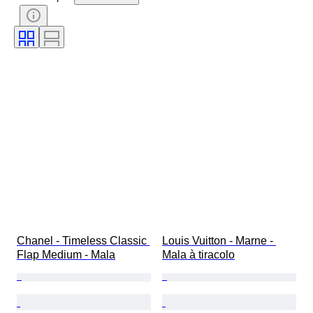
Certificação
Cor
Acessórios incluídos
Padrão
Era
Tamanho no artigo
Modelo
Tamanho do sapato
Chanel - Timeless Classic 
Louis Vuitton - Marne - 
Flap Medium - Mala
Mala à tiracolo