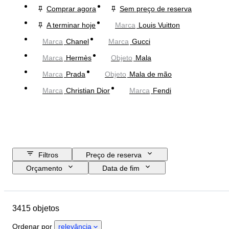
Comprar agora
Sem preço de reserva
A terminar hoje
Marca
Louis Vuitton
Marca
Chanel
Marca
Gucci
Marca
Hermès
Objeto
Mala
Marca
Prada
Objeto
Mala de mão
Marca
Christian Dior
Marca
Fendi
Filtros
Preço de reserva
Orçamento
Data de fim
Localização
Dimensões
Marca
Tamanho
Objeto
3415 objetos
País de origem
Material
Género
Estado
Ordenar por
relevância