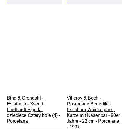
Bing & Grondahl - 
Villeroy & Boch - 
Estatueta - Svend 
Rosemarie Benedikt - 
Lindhardt Figurki 
Escultura, Animal park, 
dziecięce Cztery bóle (4) - 
Katze mit Nasenbär - 90er 
Porcelana
Jahre - 22 cm - Porcelana 
- 1997