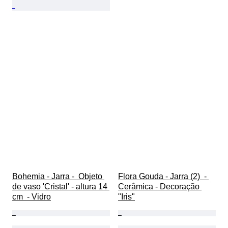
Bohemia - Jarra -  Objeto 
Flora Gouda - Jarra (2)  - 
de vaso 'Cristal' - altura 14 
Cerâmica - Decoração 
cm  - Vidro
"Iris"