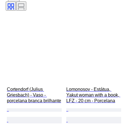
Estilo
Assinatura
Cor
Era
Artista
Decoração
Vendido por
Original/Réplica
Criador
Modelo
Proveniência
Cortendorf (Julius 
Lomonosov - Estátua, 
Griesbach) - Vaso - 
Yakut woman with a book, 
porcelana branca brilhante
LFZ - 20 cm - Porcelana