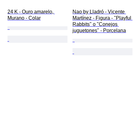
24 K - Ouro amarelo, 
Nao by Lladró - Vicente 
Murano - Colar
Martínez - Figura - "Playful 
Rabbits" o "Conejos 
juguetones" - Porcelana