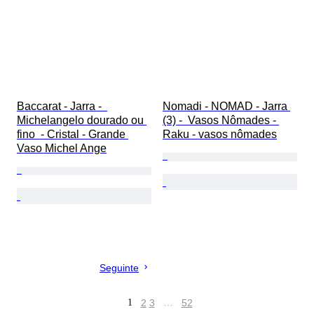
Baccarat - Jarra -  
Nomadi - NOMAD - Jarra 
Michelangelo dourado ou 
(3) -  Vasos Nômades - 
fino  - Cristal - Grande 
Raku - vasos nômades
Vaso Michel Ange
Seguinte
1
2
3
…
52