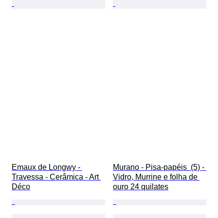
Emaux de Longwy - 
Murano - Pisa-papéis  (5) - 
Travessa - Cerâmica - Art 
Vidro, Murrine e folha de 
Déco
ouro 24 quilates