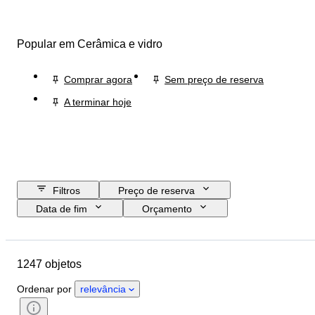
Popular em Cerâmica e vidro
Comprar agora
Sem preço de reserva
A terminar hoje
Filtros
Preço de reserva
Data de fim
Orçamento
Localização
Tamanho
Dimensões
Marca
Objeto
1247 objetos
País de origem
Material
Género
Estado
Período
Ordenar por
relevância
Certificação
Llei
Tema