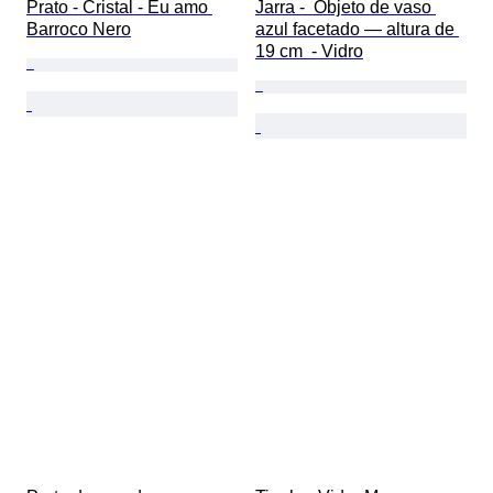
Prato - Cristal - Eu amo 
Jarra -  Objeto de vaso 
Barroco Nero
azul facetado — altura de 
19 cm  - Vidro