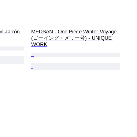
n Jarrón 
MEDSAN - One Piece Winter Voyage 
(ゴーイング・メリー号) - UNIQUE 
WORK