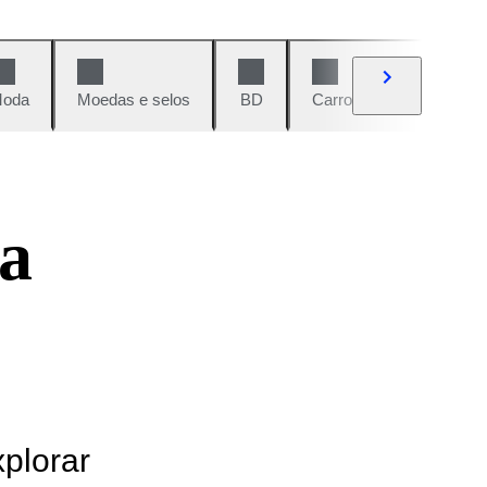
oda
Moedas e selos
BD
Carros e motos
Vi
a
xplorar