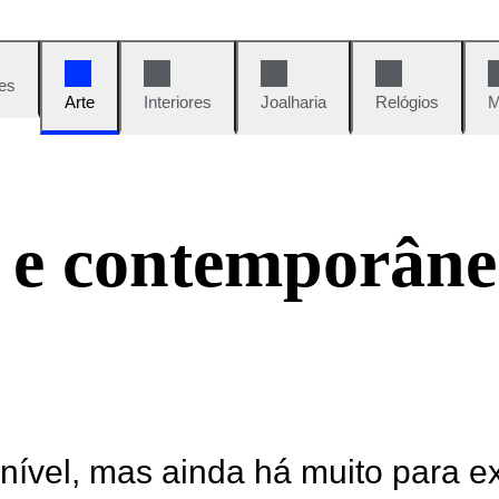
es
Arte
Interiores
Joalharia
Relógios
M
 e contemporâne
onível, mas ainda há muito para e