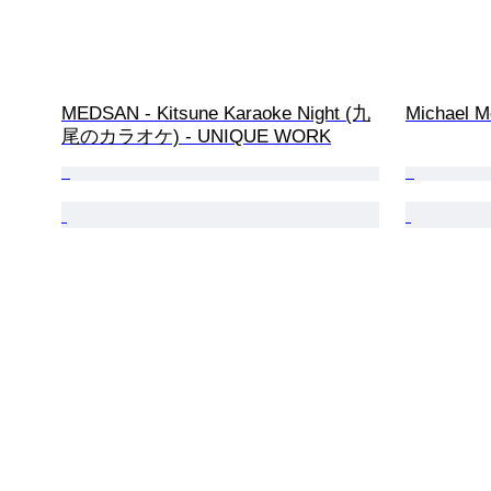
MEDSAN - Kitsune Karaoke Night (九
Michael Me
尾のカラオケ) - UNIQUE WORK