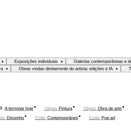
Exposições individuais
Galerias contemporâneas e d
va
Obras vindas diretamente do artista: edições e IA
T
A terminar hoje
Objeto
Pintura
Objeto
Obra de arte
eto
Desenho
Estilo
Contemporâneo
Estilo
Pop art