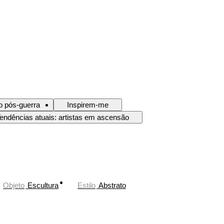
o pós-guerra
Inspirem-me
endências atuais: artistas em ascensão
Objeto
Escultura
Estilo
Abstrato