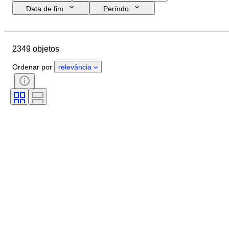
Data de fim
Período
Orçamento
Tamanho
País de origem
Assinatura
2349 objetos
Localização
Objeto
Estilo
Tema
Estado
Técnica
Ordenar por
relevância
Artista