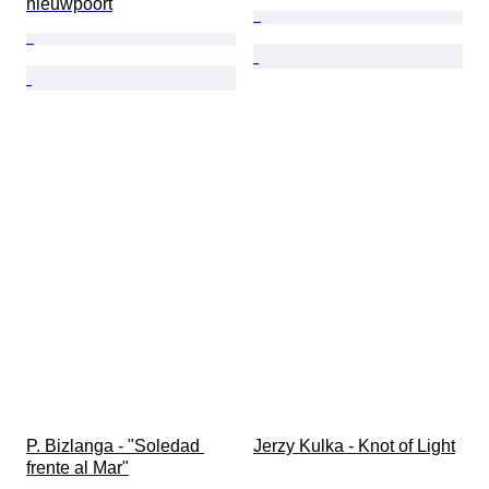
nieuwpoort
P. Bizlanga - ​"Soledad 
Jerzy Kulka - Knot of Light
frente al Mar"​