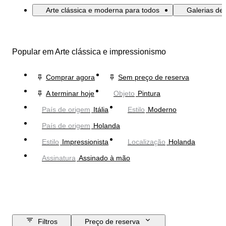
Arte clássica e moderna para todos
Galerias de
Popular em Arte clássica e impressionismo
Comprar agora
Sem preço de reserva
A terminar hoje
Objeto
Pintura
País de origem
Itália
Estilo
Moderno
País de origem
Holanda
Estilo
Impressionista
Localização
Holanda
Assinatura
Assinado à mão
Filtros
Preço de reserva