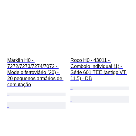
Märklin H0 - 
Roco H0 - 43011 - 
7272/7273/7274/7072 - 
Comboio individual (1) - 
Modelo ferroviário (20) - 
Série 601 TEE (antigo VT 
20 pequenos armários de 
11.5) - DB
comutação