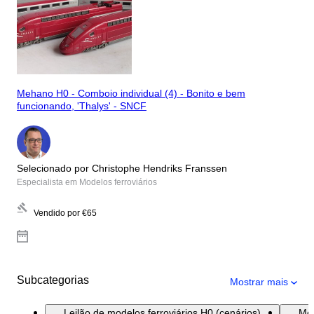
Mehano H0 - Comboio individual (4) - Bonito e bem
funcionando, 'Thalys' - SNCF
Selecionado por Christophe Hendriks Franssen
Especialista em Modelos ferroviários
Vendido por
€65
Subcategorias
Mostrar mais
Leilão de modelos ferroviários H0 (cenários)
Mod