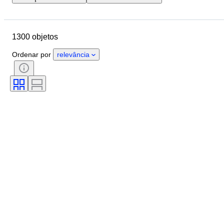
Localização
Marca
Objeto
País de origem
Material
1300 objetos
Estado
Extras
Período
Tema
Estilo
Cor
Ordenar por
relevância
Escala
Controlo
Fonte de alimentação
Empresa ferroviária
Era
Original/Réplica