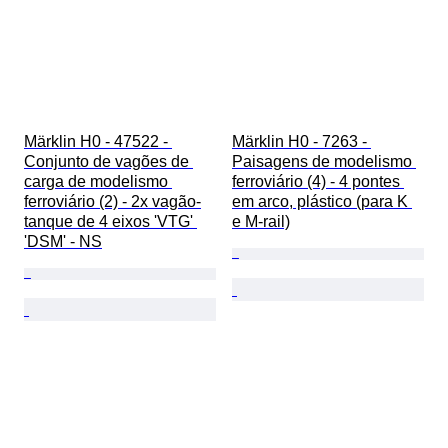
Märklin H0 - 47522 - 
Märklin H0 - 7263 - 
Conjunto de vagões de 
Paisagens de modelismo 
carga de modelismo 
ferroviário (4) - 4 pontes 
ferroviário (2) - 2x vagão-
em arco, plástico (para K 
tanque de 4 eixos 'VTG' 
e M-rail)
'DSM' - NS