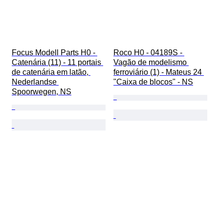
Focus Modell Parts H0 - 
Roco H0 - 04189S - 
Catenária (11) - 11 portais 
Vagão de modelismo 
de catenária em latão, 
ferroviário (1) - Mateus 24 
Nederlandse 
"Caixa de blocos" - NS
Spoorwegen, NS