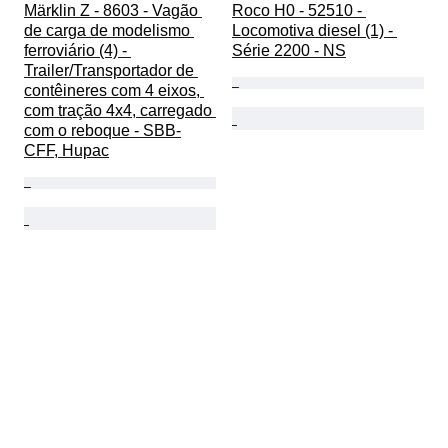
Märklin Z - 8603 - Vagão 
Roco H0 - 52510 - 
de carga de modelismo 
Locomotiva diesel (1) - 
ferroviário (4) - 
Série 2200 - NS
Trailer/Transportador de 
contêineres com 4 eixos, 
com tração 4x4, carregado 
com o reboque - SBB-
CFF, Hupac