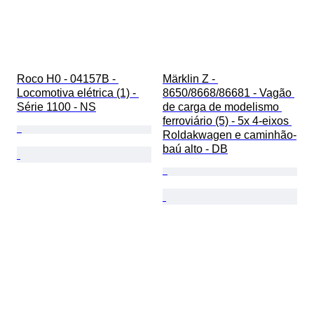
Roco H0 - 04157B - 
Märklin Z - 
Locomotiva elétrica (1) - 
8650/8668/86681 - Vagão 
Série 1100 - NS
de carga de modelismo 
ferroviário (5) - 5x 4-eixos 
Roldakwagen e caminhão-
baú alto - DB