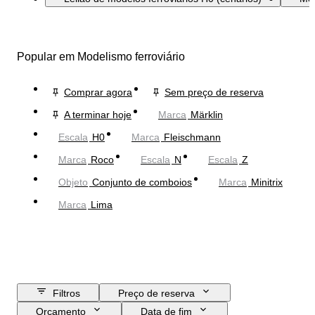
Popular em Modelismo ferroviário
Comprar agora
Sem preço de reserva
A terminar hoje
Marca
Märklin
Escala
H0
Marca
Fleischmann
Marca
Roco
Escala
N
Escala
Z
Objeto
Conjunto de comboios
Marca
Minitrix
Marca
Lima
Filtros
Preço de reserva
Orçamento
Data de fim