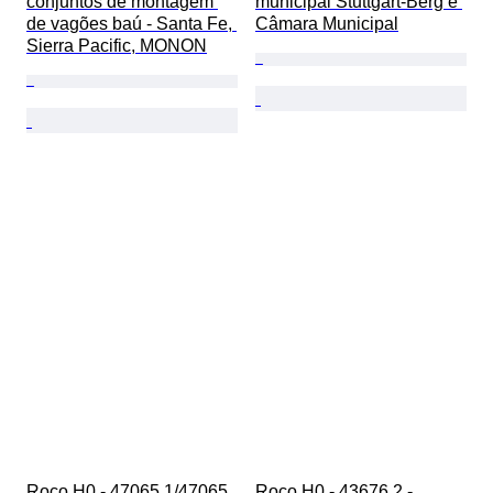
conjuntos de montagem 
municipal Stuttgart-Berg e 
de vagões baú - Santa Fe, 
Câmara Municipal
Sierra Pacific, MONON
Roco H0 - 47065.1/47065 
Roco H0 - 43676.2 - 