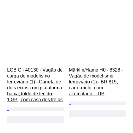
LGB G - 40130 - Vagão de 
Märklin/Hamo H0 - 8328 - 
carga de modelismo 
Vagão de modelismo 
ferroviário (1) - Carreta de 
ferroviário (1) - BR 815, 
dois eixos com plataforma 
carro-motor com 
baixa, toldo de tecido 
acumulador - DB
'LGB', com casa dos freios