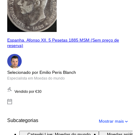
Espanha. Afonso XII. 5 Pesetas 1885 MSM (Sem preço de
reserva)
Selecionado por Emilio Peris Blanch
Especialista em Moedas do mundo
Vendido por
€30
Subcategorias
Mostrar mais
Catawiki Live: Moedas do mundo
Moedas asiátic