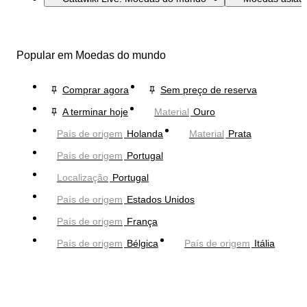
Popular em Moedas do mundo
Comprar agora
Sem preço de reserva
A terminar hoje
Material
Ouro
País de origem
Holanda
Material
Prata
País de origem
Portugal
Localização
Portugal
País de origem
Estados Unidos
País de origem
França
País de origem
Bélgica
País de origem
Itália