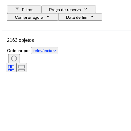
Filtros
Preço de reserva
Comprar agora
Data de fim
Orçamento
Localização
Objeto
País de origem
2163 objetos
Material
Estado
Certificação
Tema
Moeda
Ordenar por
relevância
Era
Tipo de moeda
Governante/era