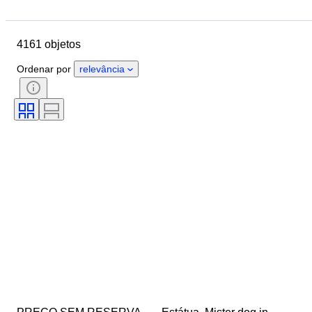
Localização
Tamanho
Dimensões
Marca
Objeto
4161 objetos
País de origem
Material
Género
Estado
Período
Ordenar por
relevância
Certificação
Estilo
Técnica
Assinatura
Cor
Movimento do relógio
Original/Réplica
Era
Estilo de crescimento
Reserva de energia
Vendido por
A tocar
Tratamento
Espécime