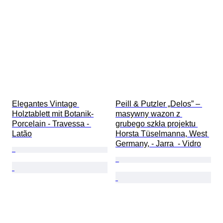
Elegantes Vintage 
Peill & Putzler „Delos” – 
Holztablett mit Botanik-
masywny wazon z 
Porcelain - Travessa - 
grubego szkła projektu 
Latão
Horsta Tüselmanna, West 
Germany, - Jarra  - Vidro