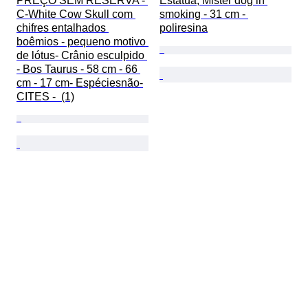
PREÇO SEM RESERVA - 
Estátua, Mister dog in 
C-White Cow Skull com 
smoking - 31 cm - 
chifres entalhados 
poliresina
boêmios - pequeno motivo 
de lótus- Crânio esculpido 
- Bos Taurus - 58 cm - 66 
cm - 17 cm- Espéciesnão-
CITES -  (1)