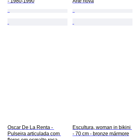
- 1980-1990
Arte nova
Oscar De La Renta - 
Escultura, woman in bikini 
Pulseira articulada com 
- 70 cm - bronze mármore
flores em esmalte rosa – 