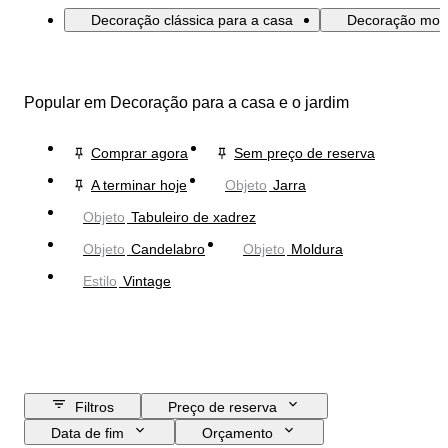
Decoração clássica para a casa
Decoração mode
Popular em Decoração para a casa e o jardim
Comprar agora
Sem preço de reserva
A terminar hoje
Objeto
Jarra
Objeto
Tabuleiro de xadrez
Objeto
Candelabro
Objeto
Moldura
Estilo
Vintage
Filtros
Preço de reserva
Data de fim
Orçamento