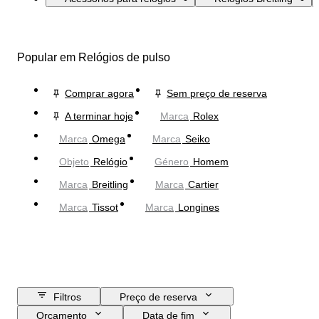
Popular em Relógios de pulso
Comprar agora
Sem preço de reserva
A terminar hoje
Marca
Rolex
Marca
Omega
Marca
Seiko
Objeto
Relógio
Género
Homem
Marca
Breitling
Marca
Cartier
Marca
Tissot
Marca
Longines
Filtros
Preço de reserva
Orçamento
Data de fim