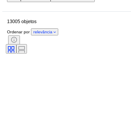
Localização
Marca
Diâmetro da caixa
13005 objetos
Comprimento da bracelete do relógio
Objeto
País de origem
Ordenar por
relevância
Material
Género
Estado
Período
Certificação
Tema
Edição
Idioma
Cor
Movimento do relógio
Material da bracelete do relógio
Era
Reserva de energia
A tocar
Original/Réplica
Tipo de automobilia
Modelo