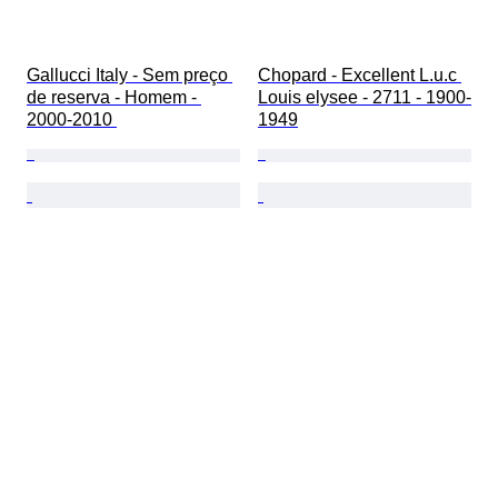
Gallucci Italy - Sem preço 
Chopard - Excellent L.u.c 
de reserva - Homem - 
Louis elysee - 2711 - 1900-
2000-2010 
1949