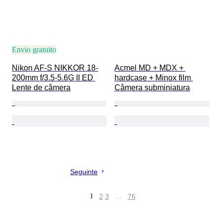
Envio gratuito
Nikon AF-S NIKKOR 18-
Acmel MD + MDX + 
200mm f/3.5-5.6G II ED 
hardcase + Minox film 
Lente de câmera
Câmera subminiatura
Seguinte
1
2
3
…
76