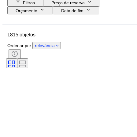
Filtros
Preço de reserva
Orçamento
Data de fim
Localização
Marca
Objeto
País de origem
Material
1815 objetos
Estado
Período
Tema
Estilo
Técnica
Edição
Ordenar por
relevância
Idioma
Cor
Montagem da lente
Tipo de microscópio
Tipo de gravador de vídeo
Tipo de binóculos
Tipo de telescópio
Tipo de câmara de vídeo
Tipo de película
Vendido por
Era
Testado e a funcionar.