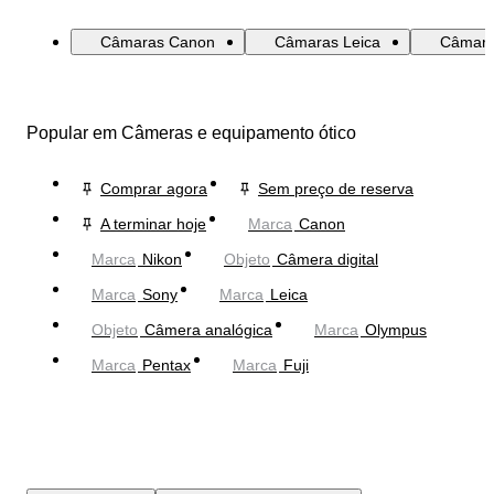
Câmaras Canon
Câmaras Leica
Câmara
Popular em Câmeras e equipamento ótico
Comprar agora
Sem preço de reserva
A terminar hoje
Marca
Canon
Marca
Nikon
Objeto
Câmera digital
Marca
Sony
Marca
Leica
Objeto
Câmera analógica
Marca
Olympus
Marca
Pentax
Marca
Fuji