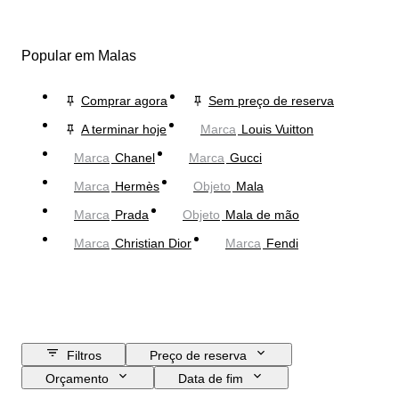
Popular em Malas
Comprar agora
Sem preço de reserva
A terminar hoje
Marca
Louis Vuitton
Marca
Chanel
Marca
Gucci
Marca
Hermès
Objeto
Mala
Marca
Prada
Objeto
Mala de mão
Marca
Christian Dior
Marca
Fendi
Filtros
Preço de reserva
Orçamento
Data de fim