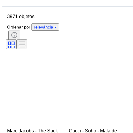
Localização
Dimensões
Marca
Tamanho
Objeto
3971 objetos
País de origem
Material
Género
Estado
Ordenar por
relevância
Certificação
Cor
Acessórios incluídos
Padrão
Era
Tamanho no artigo
Modelo
Tamanho do sapato
Marc Jacobs - The Sack 
Gucci - Soho - Mala de 