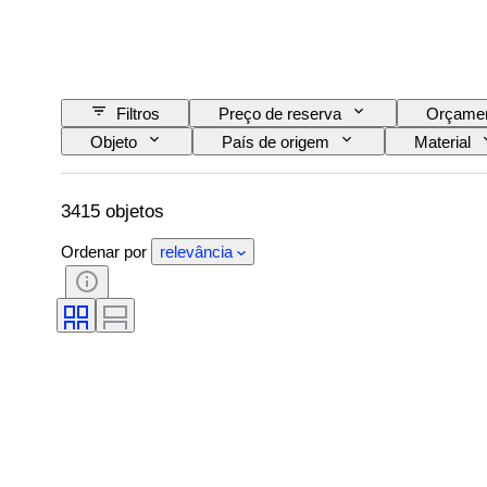
Filtros
Preço de reserva
Orçame
Objeto
País de origem
Material
Padrão
Era
Tamanho no artigo
3415 objetos
Ordenar por
relevância