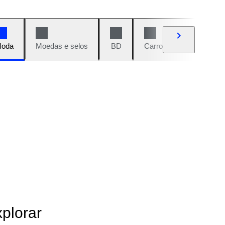
oda
Moedas e selos
BD
Carros e motos
Vi
xplorar