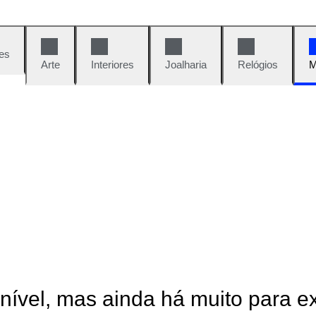
es
Arte
Interiores
Joalharia
Relógios
M
onível, mas ainda há muito para e