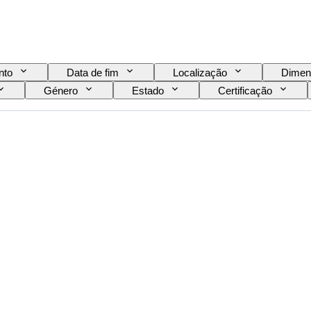
nto
Data de fim
Localização
Dimen
Género
Estado
Certificação
Modelo
Tamanho do sapato