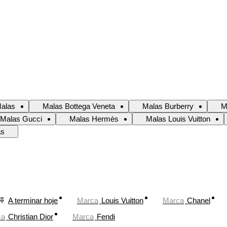
Malas
Malas Bottega Veneta
Malas Burberry
M
Malas Gucci
Malas Hermès
Malas Louis Vuitton
as
A terminar hoje
Marca
Louis Vuitton
Marca
Chanel
ca
Christian Dior
Marca
Fendi