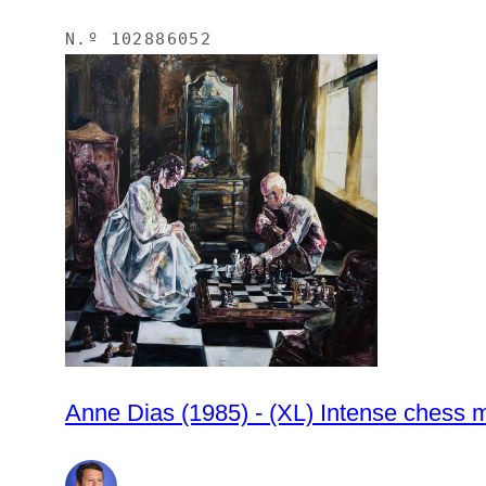
N.º
102886052
Anne Dias (1985) - (XL) Intense chess 