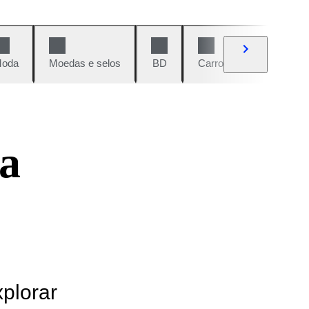
oda
Moedas e selos
BD
Carros e motos
Vi
a
xplorar