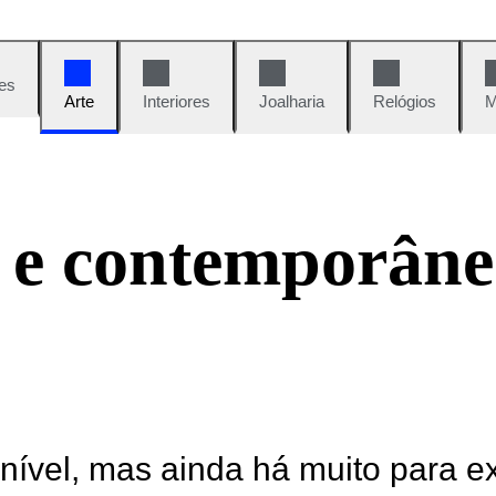
es
Arte
Interiores
Joalharia
Relógios
M
 e contemporâne
onível, mas ainda há muito para e