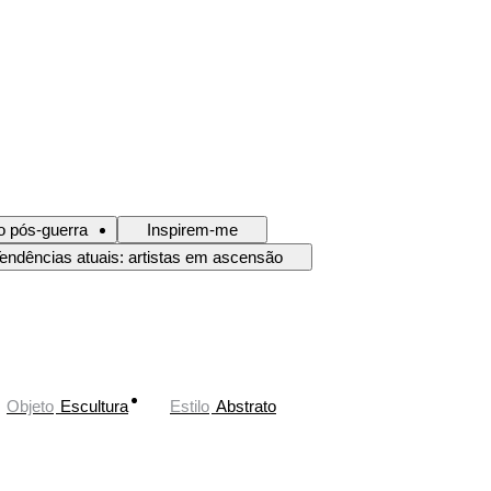
o pós-guerra
Inspirem-me
endências atuais: artistas em ascensão
Objeto
Escultura
Estilo
Abstrato