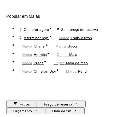
Popular em Malas
Comprar agora
Sem preço de reserva
A terminar hoje
Marca
Louis Vuitton
Marca
Chanel
Marca
Gucci
Marca
Hermès
Objeto
Mala
Marca
Prada
Objeto
Mala de mão
Marca
Christian Dior
Marca
Fendi
Filtros
Preço de reserva
Orçamento
Data de fim