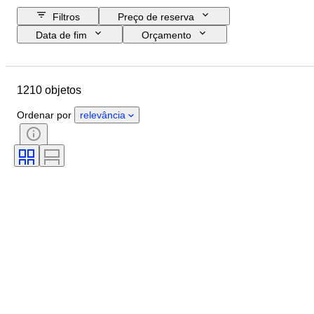
Filtros
Preço de reserva
Data de fim
Orçamento
Localização
Tamanho
Dimensões
Marca
Objeto
1210 objetos
País de origem
Material
Género
Estado
Extras
Ordenar por
relevância
Período
Tema
Estilo
Assinatura
Edição
Cor
Movimento do relógio
Vendido por
Artista
Reserva de energia
A tocar
Era
Criador
Modelo