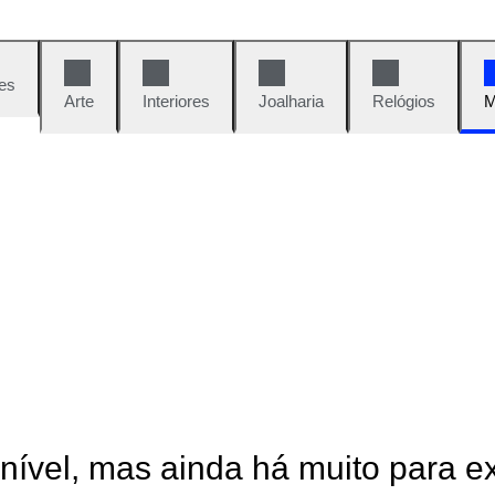
es
Arte
Interiores
Joalharia
Relógios
M
onível, mas ainda há muito para e