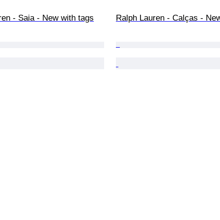
en - Saia - New with tags
Ralph Lauren - Calças - New