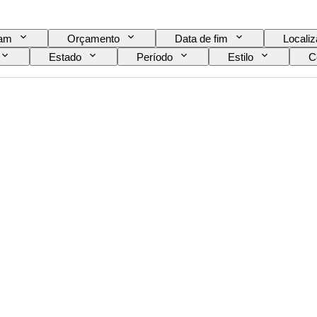
eam
Orçamento
Data de fim
Locali
Estado
Período
Estilo
C
Tamanho do colarinho da camisa
Acessórios inc