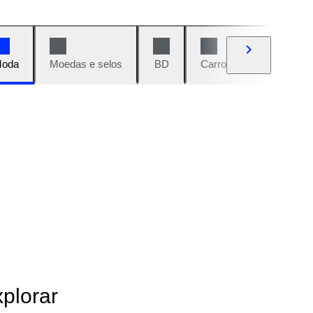
oda
Moedas e selos
BD
Carros e motos
Vi
xplorar