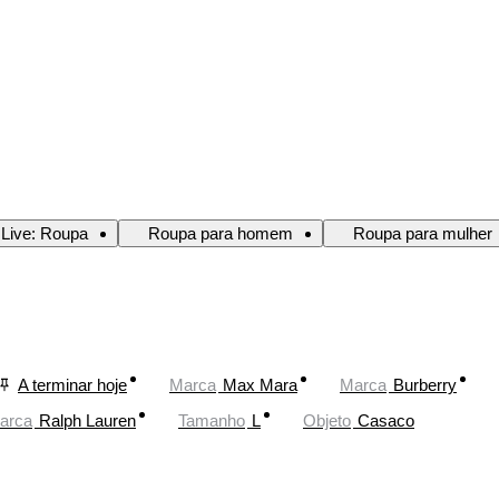
 Live: Roupa
Roupa para homem
Roupa para mulher
A terminar hoje
Marca
Max Mara
Marca
Burberry
arca
Ralph Lauren
Tamanho
L
Objeto
Casaco