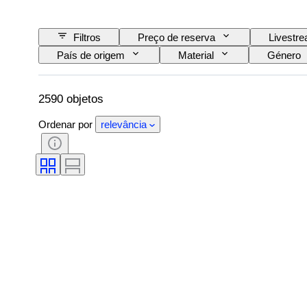
Filtros
Preço de reserva
Livestr
País de origem
Material
Género
Tamanho no artigo
Era
Padrão
2590 objetos
Ordenar por
relevância