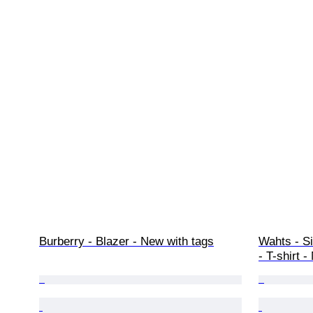
Burberry - Blazer - New with tags
Wahts - Si
- T-shirt 