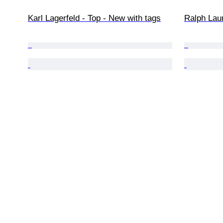
Karl Lagerfeld - Top - New with tags
Ralph Laur