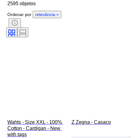
2595 objetos
País de origem
Material
Género
Estado
Período
Ordenar por
relevância
Estilo
Cor
Tamanho
Tamanho no artigo
Era
Padrão
Tamanho do colarinho da camisa
Acessórios incluídos
Tamanho do sapato
Wahts - Size XXL - 100% 
Z Zegna - Casaco
Cotton - Cardigan - New 
with tags