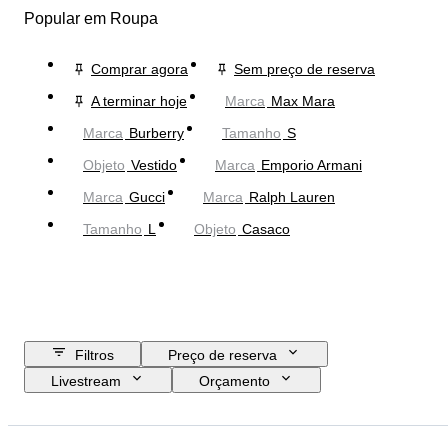
Popular em Roupa
Comprar agora
Sem preço de reserva
A terminar hoje
Marca
Max Mara
Marca
Burberry
Tamanho
S
Objeto
Vestido
Marca
Emporio Armani
Marca
Gucci
Marca
Ralph Lauren
Tamanho
L
Objeto
Casaco
Filtros
Preço de reserva
Livestream
Orçamento
Data de fim
Localização
Marca
Objeto