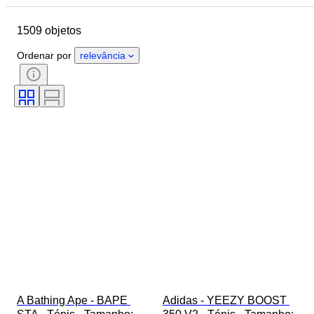
Marca
Tamanho do sapato
1509 objetos
Objeto
País de origem
Material
Género
Estado
Ordenar por
relevância
Assinatura
Cor
Era
Acessórios incluídos
Padrão
Modelo
A Bathing Ape - BAPE 
Adidas - YEEZY BOOST 