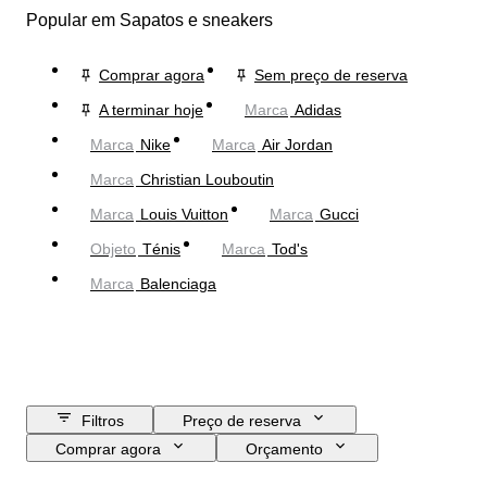
Popular em Sapatos e sneakers
Comprar agora
Sem preço de reserva
A terminar hoje
Marca
Adidas
Marca
Nike
Marca
Air Jordan
Marca
Christian Louboutin
Marca
Louis Vuitton
Marca
Gucci
Objeto
Ténis
Marca
Tod's
Marca
Balenciaga
Filtros
Preço de reserva
Comprar agora
Orçamento
Data de fim
Localização